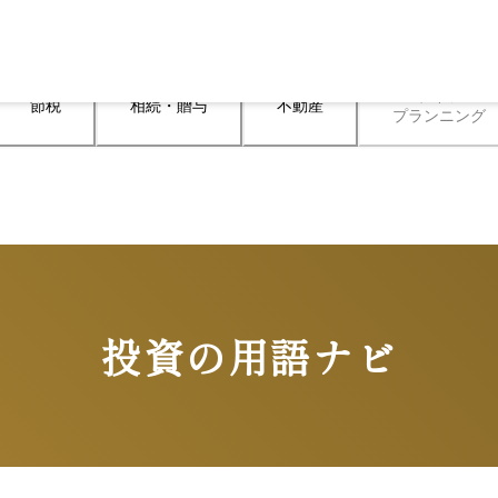
ライフ

節税
相続・贈与
不動産
プランニング
投資の用語ナビ