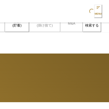
Loading...
MENU
保険

保険

M&A
検索する
(貯蓄)
(掛け捨て)