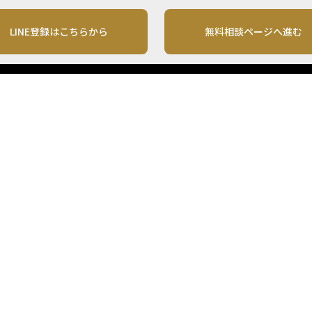
LINE登録はこちらから
無料相談ページへ進む
運営会社
利用規約
各種お問い合わせ
株式会社MONO Investment
プライバシーポリシー
コンテンツの二次利用
ンテンツは、情報の提供を目的としており、投資その他の行動を勧誘する目的で、作
投資の最終決定は、お客様ご自身でご判断いただきますようお願いいたします。 本
から入手したものですが、その情報源の確実性を保証したものではありません。 ま
があります。