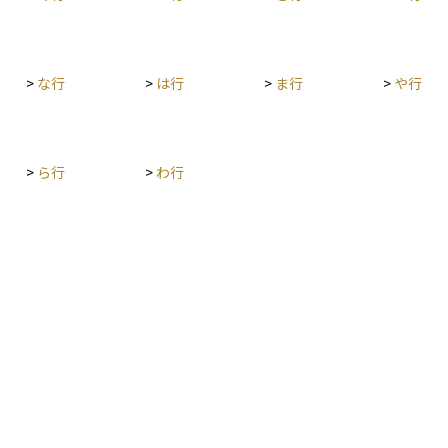
上回ると
判断がう
、パッシ
>
な行
>
は行
>
ま行
>
や行
ともあり
トなどを
スク許容
>
ら行
>
わ行
購入前に
を確認
てから投