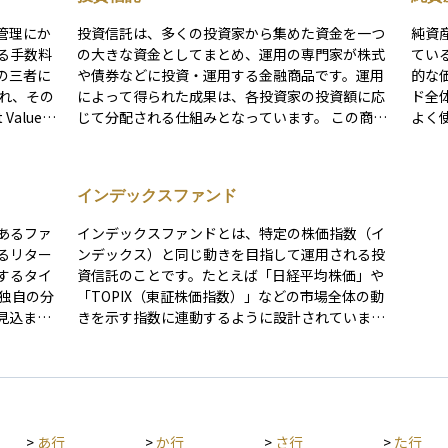
管理にか
投資信託は、多くの投資家から集めた資金を一つ
純資
る手数料
の大きな資金としてまとめ、運用の専門家が株式
てい
の三者に
や債券などに投資・運用する金融商品です。運用
的な
によって得られた成果は、各投資家の投資額に応
ド全
Value）
じて分配される仕組みとなっています。 この商品
よく
め、投資
の特徴は、少額から始められることと分散投資の
多く
ん。 し
効果が得やすい点にあります。ただし、運用管理
額は
酬は必ず
に必要な信託報酬や購入時手数料などのコストが
益が
インデックスファンド
減りさせ
発生することにも注意が必要です。また、投資信
る傾
売時
託ごとに運用方針やリスクの水準が異なり、運用
ド選
あるファ
インデックスファンドとは、特定の株価指数（イ
監査報酬
の専門家がその方針に基づいて投資先を選定し、
の高
るリター
ンデックス）と同じ動きを目指して運用される投
っと発生
資金を運用していきます。
にな
するタイ
資信託のことです。たとえば「日経平均株価」や
必ず
「TOPIX（東証株価指数）」などの市場全体の動
1〜2割
指標
見込まれ
きを示す指数に連動するように設計されていま
ィブ型フ
投資を行
す。この仕組みにより、個別の銘柄を選ぶ手間が
1％台ま
識と時間
なく、市場全体に分散投資ができるのが特徴で
場平均へ
す。また、運用の手間が少ないため、手数料が比
atio）や
り運用コ
較的安いことも魅力の一つです。投資初心者にと
拡大する
がありま
っては、安定した長期運用の第一歩として選びや
です。
>
あ行
>
か行
>
さ行
>
た行
える可能
すいファンドの一つです。