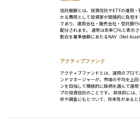
信託報酬とは、投資信託やETFの運用・
かる費用として投資家が間接的に負担す
であり、運用会社・販売会社・受託銀行
配分されます。 通常は年率〇％と表示され、その
割合を基準価額にあたるNAV（Net Asset 
に日割りで乗じる形で毎日控除されるた
家が口座から現金で支払う場面はありませ
たがって運用成績がマイナスでも信託報
アクティブファンド
差し引かれ、長期にわたる複利効果を目
る“見えないコスト”として意識されます。 販
アクティブファンドとは、運用のプロで
に一度だけ負担する販売手数料や、法定
ンドマネージャーが、市場の平均を上回
などと異なり、信託報酬は保有期間中ず
ンを目指して積極的に銘柄を選んで運用
するランニングコストです。 実際には運用会社が
プの投資信託のことです。 具体的には、独自の分
3〜6割、販売会社が3〜5割、受託銀行が
析や調査にもとづいて、将来性があると
前後を受け取る設計が一般的で、アクテ
る企業や、割安と判断される株式などに
ァンドでは1％超、インデックス型では0.
います。こうした運用には高度な専門知
で低下するケースもあります。 同じファンドタイ
が必要となるため、同じ投資信託でも市
プなら総経費率 TER（Total Expense R
の連動を目指す「パッシブファンド」よ
実質コストを比較し、長期保有ほど差が
スト（信託報酬など）が高めになる傾向
点に留意して商品選択を行うことが重要
す。しかし、その分大きなリターンを狙