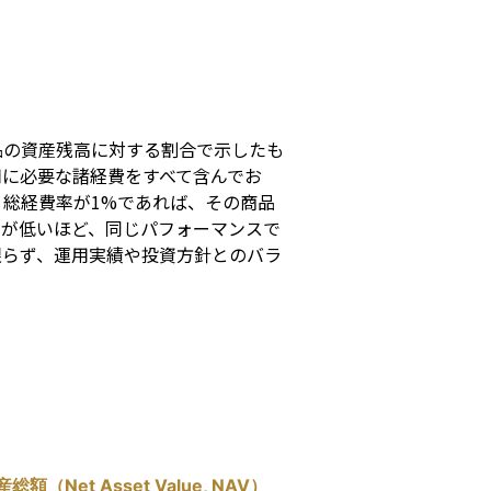
s
品の資産残高に対する割合で示したも
用に必要な諸経費をすべて含んでお
総経費率が1%であれば、その商品
率が低いほど、同じパフォーマンスで
限らず、運用実績や投資方針とのバラ
総額（Net Asset Value, NAV）