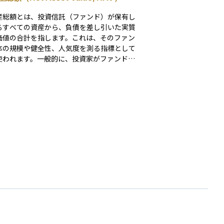
産総額とは、投資信託（ファンド）が保有し
るすべての資産から、負債を差し引いた実質
価値の合計を指します。これは、そのファン
体の規模や健全性、人気度を測る指標として
使われます。一般的に、投資家がファンドに
のお金を預ければ預けるほど、この純資産総
大きくなります。また、運用成績が良くて利
出ているファンドほど、純資産総額が増加す
向にあります。資産運用の観点では、ファン
びの際にこの数字を確認することで、流動性
さや安定した運用体制があるかどうかの目安
ります。ただし、金額が大きいからといって
しも運用成績が良いとは限らないため、他の
と合わせて判断することが大切です。