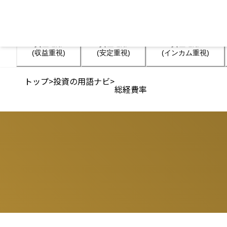
資産運用

資産運用

資産運用

(収益重視)
(安定重視)
(インカム重視)
トップ
>
投資の用語ナビ
>
総経費率