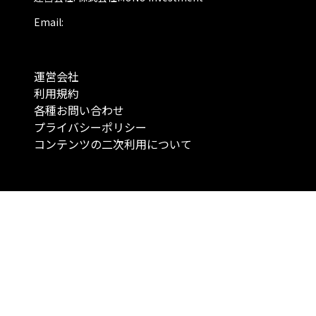
Email:
運営会社
利用規約
各種お問い合わせ
プライバシーポリシー
コンテンツの二次利用について
当メディアで提供するコンテンツは、情報の提供を目的としており、投資
行動を勧誘する目的で、作成したものではありません。 銘柄の選択、売買
投資の最終決定は、お客様ご自身でご判断いただきますようお願いいたしま
コンテンツの情報は、弊社が信頼できると判断した情報源から入手したも
が、その情報源の確実性を保証したものではありません。 また、本コンテ
載内容は、予告なしに変更することがあります。
「投資のコンシェルジュ」はMONO Investmentの登録商標です（登録商標