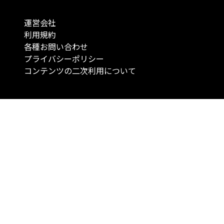
運営会社
利用規約
各種お問い合わせ
プライバシーポリシー
コンテンツの二次利用について
当メディアで提供するコンテンツは、情報の提供を目的としており、投資
行動を勧誘する目的で、作成したものではありません。 銘柄の選択、売買
投資の最終決定は、お客様ご自身でご判断いただきますようお願いいたしま
コンテンツの情報は、弊社が信頼できると判断した情報源から入手したも
が、その情報源の確実性を保証したものではありません。 また、本コンテ
載内容は、予告なしに変更することがあります。
「投資のコンシェルジュ」はMONO Investmentの登録商標です（登録商標
6527070号）。
Copyright © 2022 株式会社MONO Investment All rights reserved.