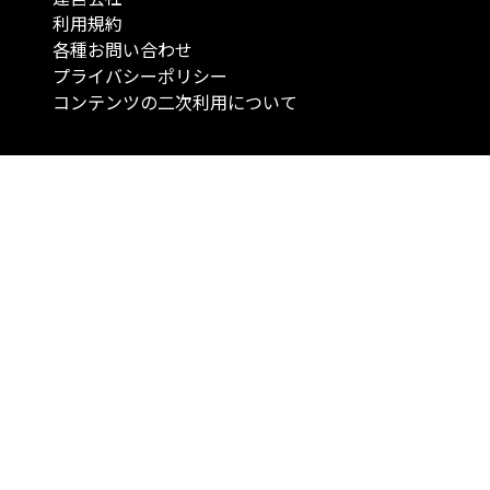
利用規約
各種お問い合わせ
プライバシーポリシー
コンテンツの二次利用について
当メディアで提供するコンテンツは、情報の提供を目的としており、投資
行動を勧誘する目的で、作成したものではありません。 銘柄の選択、売買
投資の最終決定は、お客様ご自身でご判断いただきますようお願いいたしま
コンテンツの情報は、弊社が信頼できると判断した情報源から入手したも
が、その情報源の確実性を保証したものではありません。 また、本コンテ
載内容は、予告なしに変更することがあります。
「投資のコンシェルジュ」はMONO Investmentの登録商標です（登録商標
6527070号）。
Copyright © 2022 株式会社MONO Investment All rights reserved.