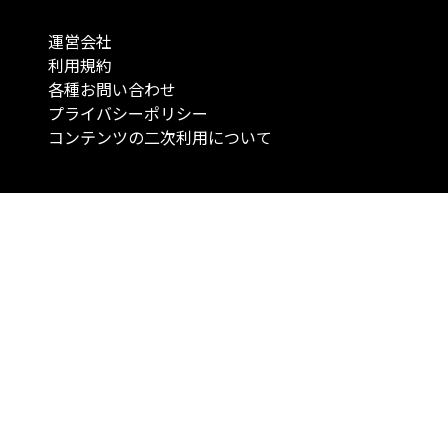
運営会社
利用規約
各種お問い合わせ
プライバシーポリシー
コンテンツの二次利用について
当メディアで提供するコンテンツは、情報の提供を目的としており、投資
行動を勧誘する目的で、作成したものではありません。 銘柄の選択、売買
投資の最終決定は、お客様ご自身でご判断いただきますようお願いいたしま
コンテンツの情報は、弊社が信頼できると判断した情報源から入手したも
が、その情報源の確実性を保証したものではありません。 また、本コンテ
載内容は、予告なしに変更することがあります。
「投資のコンシェルジュ」はMONO Investmentの登録商標です（登録商標
6527070号）。
Copyright © 2022 株式会社MONO Investment All rights reserved.