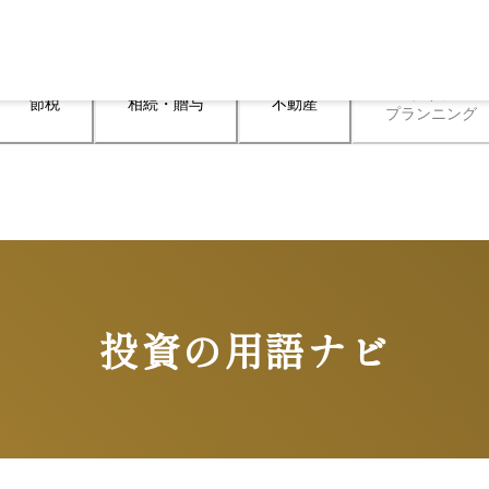
ライフ

節税
相続・贈与
不動産
プランニング
投資の用語ナビ