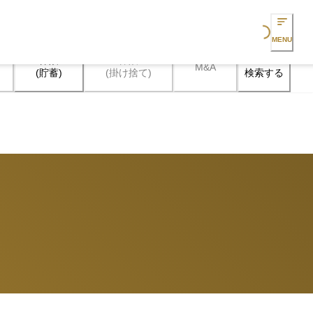
Loading...
MENU
保険

保険

M&A
検索する
(貯蓄)
(掛け捨て)