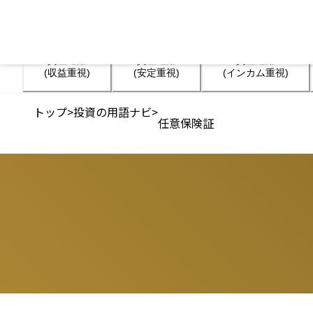
資産運用

資産運用

資産運用

(収益重視)
(安定重視)
(インカム重視)
トップ
>
投資の用語ナビ
>
任意保険証