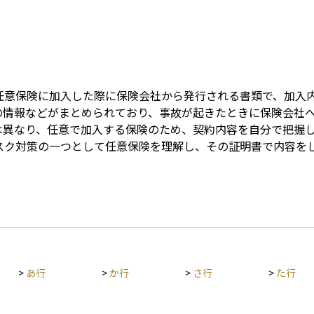
Term
任意保険に加入した際に保険会社から発行される書類で、加入
の情報などがまとめられており、事故が起きたときに保険会社
は異なり、任意で加入する保険のため、契約内容を自分で把握
スク対策の一つとして任意保険を理解し、その証明書で内容を
>
あ行
>
か行
>
さ行
>
た行