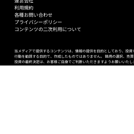
運営会社
利用規約
各種お問い合わせ
プライバシーポリシー
コンテンツの二次利用について
当メディアで提供するコンテンツは、情報の提供を目的としており、投資
行動を勧誘する目的で、作成したものではありません。 銘柄の選択、売買
投資の最終決定は、お客様ご自身でご判断いただきますようお願いいたしま
コンテンツの情報は、弊社が信頼できると判断した情報源から入手したも
が、その情報源の確実性を保証したものではありません。 また、本コンテ
載内容は、予告なしに変更することがあります。
「投資のコンシェルジュ」はMONO Investmentの登録商標です（登録商標
6527070号）。
Copyright © 2022 株式会社MONO Investment All rights reserved.