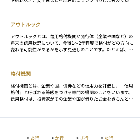
や財務状況、安全性などを総合的にランク付けしたものであ
る。アルファベットや数字で表されるのが一般的である。
（例）格付投資情報センター（https://www.r-i.co.jp/index.ht
ml） による発行体格付の定義 AAA：信用力は最も高く、多く
アウトルック
の優れた要素がある。 AA：信用力は極めて高く、優れた要素が
ある。 A：信用力は高く、部分的に優れた要素がある。 BBB：
アウトルックとは、信用格付機関が発行体（企業や国など）の
信用力は十分であるが、将来環境が大きく変化する場合、注意
将来の信用状況について、今後1～2年程度で格付がどの方向に
すべき要素がある。 BB：信用力は当面問題ないが、将来環境
変わる可能性があるかを示す見通しのことです。たとえば、
が変化する場合、十分注意すべき要素がある。 B：信用力に問
「ポジティブ（改善方向）」「ネガティブ（悪化方向）」「ス
題があり、絶えず注意すべき要素がある。 CCC：発行体の金融
テーブル（安定的）」などの形で表され、現時点では格付が変
債務が不履行に陥る懸念が強い。 CC：発行体の金融債務が不履
わらなくても、今後変更される可能性があることを投資家に示
行に陥っているか、その懸念が極めて強い。 C：発行体のすべ
格付機関
唆します。 アウトルックは、格付そのものではありませんが、
ての金融債務が不履行に陥っているとR＆Iが判断する格付。
将来の信用リスクを予測するための重要な補足情報として使わ
格付機関とは、企業や国、債券などの信用力を評価し、「信用
れます。債券投資や信用分析を行う際に、格付だけでなくアウ
格付」と呼ばれる等級をつける専門の機関のことをいいます。
トルックもあわせて確認することで、より立体的なリスク判断
信用格付は、投資家がその企業や国が借りたお金をきちんと返
が可能になります。
せるかどうかを判断するための重要な指標となります。たとえ
ば、格付が高ければ「信用度が高く、返済の可能性が大きい」
とみなされ、逆に格付が低ければ「リスクが高い」と判断され
ることになります。代表的な格付機関には、ムーディーズ、ス
タンダード＆プアーズ（S&P）、フィッチ・レーティングスな
>
あ行
>
か行
>
さ行
>
た行
どがあります。投資初心者にとっても、債券や企業の安全性を