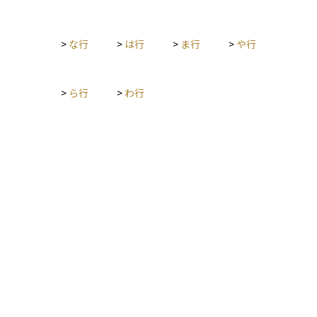
見極めるうえで、格付機関の評価はとても参考になります。
>
な行
>
は行
>
ま行
>
や行
>
ら行
>
わ行