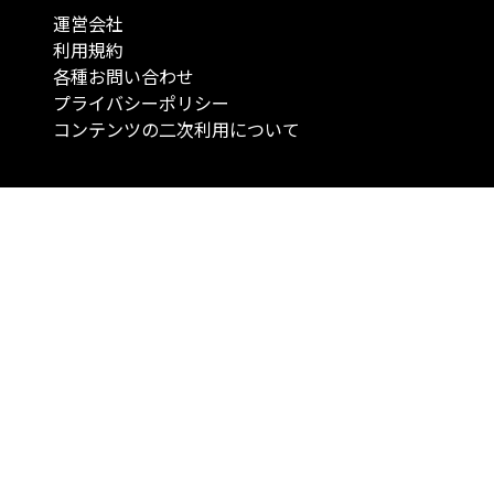
運営会社
利用規約
各種お問い合わせ
プライバシーポリシー
コンテンツの二次利用について
当メディアで提供するコンテンツは、情報の提供を目的としており、投資
行動を勧誘する目的で、作成したものではありません。 銘柄の選択、売買
投資の最終決定は、お客様ご自身でご判断いただきますようお願いいたしま
コンテンツの情報は、弊社が信頼できると判断した情報源から入手したも
が、その情報源の確実性を保証したものではありません。 また、本コンテ
載内容は、予告なしに変更することがあります。
「投資のコンシェルジュ」はMONO Investmentの登録商標です（登録商標
6527070号）。
Copyright © 2022 株式会社MONO Investment All rights reserved.