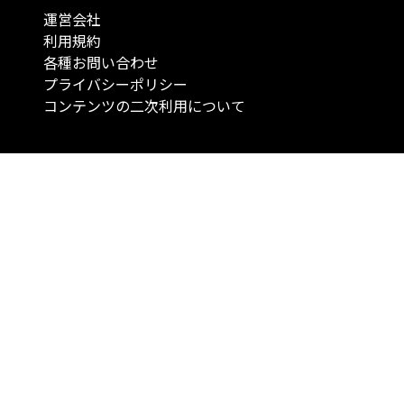
運営会社
利用規約
各種お問い合わせ
プライバシーポリシー
コンテンツの二次利用について
当メディアで提供するコンテンツは、情報の提供を目的としており、投資
行動を勧誘する目的で、作成したものではありません。 銘柄の選択、売買
投資の最終決定は、お客様ご自身でご判断いただきますようお願いいたしま
コンテンツの情報は、弊社が信頼できると判断した情報源から入手したも
が、その情報源の確実性を保証したものではありません。 また、本コンテ
載内容は、予告なしに変更することがあります。
「投資のコンシェルジュ」はMONO Investmentの登録商標です（登録商標
6527070号）。
Copyright © 2022 株式会社MONO Investment All rights reserved.