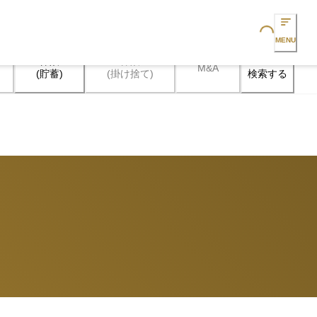
Loading...
MENU
保険

保険

M&A
検索する
(貯蓄)
(掛け捨て)