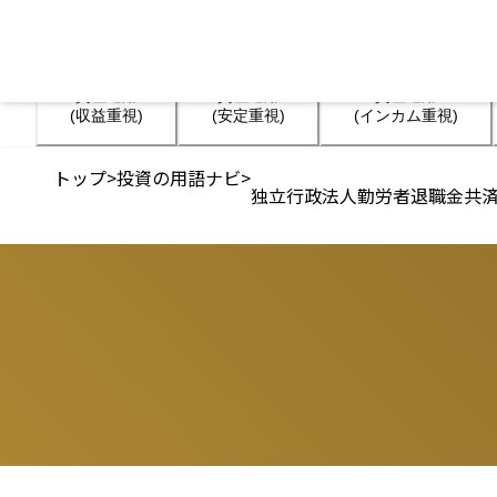
資産運用

資産運用

資産運用

(収益重視)
(安定重視)
(インカム重視)
トップ
>
投資の用語ナビ
>
独立行政法人勤労者退職金共