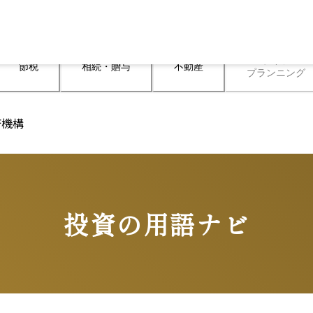
ライフ

節税
相続・贈与
不動産
プランニング
済機構
投資の用語ナビ