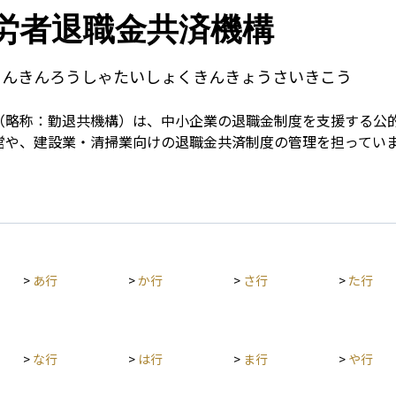
Term
労者退職金共済機構
じんきんろうしゃたいしょくきんきょうさいきこう
（略称：勤退共機構）は、中小企業の退職金制度を支援する公
営や、建設業・清掃業向けの退職金共済制度の管理を担ってい
>
あ行
>
か行
>
さ行
>
た行
>
な行
>
は行
>
ま行
>
や行