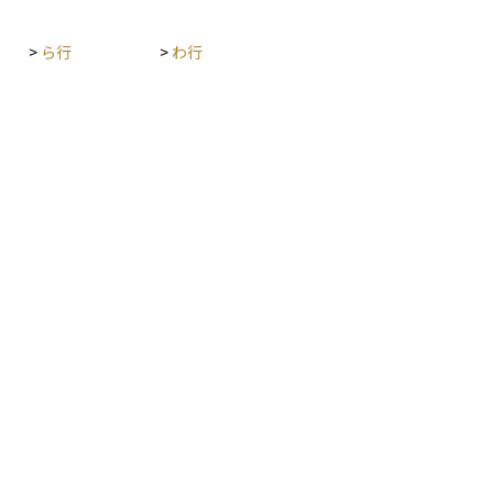
>
ら行
>
わ行