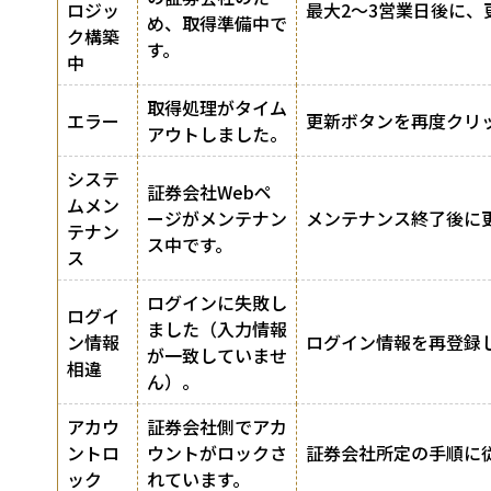
ロジッ
最大2〜3営業日後に
め、取得準備中で
ク構築
す。
中
取得処理がタイム
エラー
更新ボタンを再度クリ
アウトしました。
システ
証券会社Webペ
ムメン
ージがメンテナン
メンテナンス終了後に
テナン
ス中です。
ス
ログインに失敗し
ログイ
ました（入力情報
ン情報
ログイン情報を再登録
が一致していませ
相違
ん）。
アカウ
証券会社側でアカ
ントロ
ウントがロックさ
証券会社所定の手順に
ック
れています。