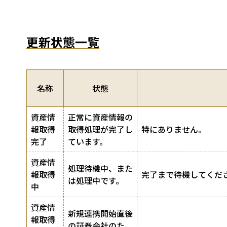
更新状態一覧
名称
状態
資産情
正常に資産情報の
報取得
取得処理が完了し
特にありません。
完了
ています。
資産情
処理待機中、また
報取得
完了まで待機してくだ
は処理中です。
中
資産情
新規連携開始直後
報取得
の証券会社のた