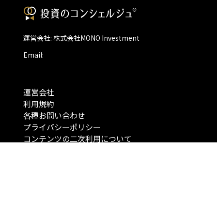
運営会社: 株式会社MONO Investment
Email:
運営会社
利用規約
各種お問い合わせ
プライバシーポリシー
コンテンツの二次利用について
当メディアで提供するコンテンツは、情報の提供を目的としており、投資
行動を勧誘する目的で、作成したものではありません。 銘柄の選択、売買
投資の最終決定は、お客様ご自身でご判断いただきますようお願いいたしま
コンテンツの情報は、弊社が信頼できると判断した情報源から入手したも
が、その情報源の確実性を保証したものではありません。 また、本コンテ