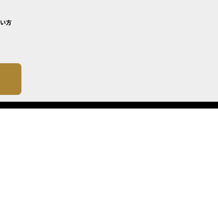
い方
について