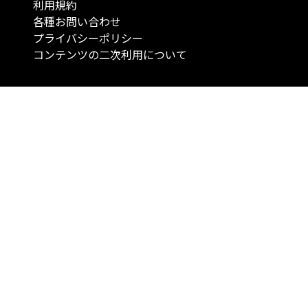
利用規約
各種お問い合わせ
プライバシーポリシー
コンテンツの二次利用について
当メディアで提供するコンテンツは、情報の提供を目的としており、投資
行動を勧誘する目的で、作成したものではありません。 銘柄の選択、売買
投資の最終決定は、お客様ご自身でご判断いただきますようお願いいたしま
コンテンツの情報は、弊社が信頼できると判断した情報源から入手したも
が、その情報源の確実性を保証したものではありません。 また、本コンテ
載内容は、予告なしに変更することがあります。
「投資のコンシェルジュ」はMONO Investmentの登録商標です（登録商標
6527070号）。
Copyright © 2022 株式会社MONO Investment All rights reserved.