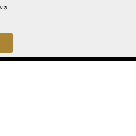
い方
について