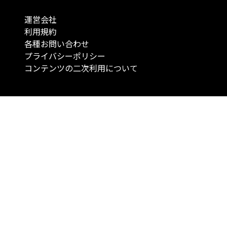
運営会社
利用規約
各種お問い合わせ
プライバシーポリシー
コンテンツの二次利用について
当メディアで提供するコンテンツは、情報の提供を目的としており、投資
行動を勧誘する目的で、作成したものではありません。 銘柄の選択、売買
投資の最終決定は、お客様ご自身でご判断いただきますようお願いいたしま
コンテンツの情報は、弊社が信頼できると判断した情報源から入手したも
が、その情報源の確実性を保証したものではありません。 また、本コンテ
載内容は、予告なしに変更することがあります。
「投資のコンシェルジュ」はMONO Investmentの登録商標です（登録商標
6527070号）。
Copyright © 2022 株式会社MONO Investment All rights reserved.