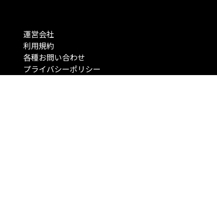
運営会社
利用規約
各種お問い合わせ
プライバシーポリシー
コンテンツの二次利用について
当メディアで提供するコンテンツは、情報の提供を目的としており、投資
行動を勧誘する目的で、作成したものではありません。 銘柄の選択、売買
投資の最終決定は、お客様ご自身でご判断いただきますようお願いいたしま
コンテンツの情報は、弊社が信頼できると判断した情報源から入手したも
が、その情報源の確実性を保証したものではありません。 また、本コンテ
載内容は、予告なしに変更することがあります。
「投資のコンシェルジュ」はMONO Investmentの登録商標です（登録商標
6527070号）。
Copyright © 2022 株式会社MONO Investment All rights reserved.