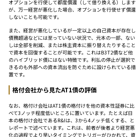
オプションを行使して都度償還（して借り換える）します
が、万一経営が悪化した場合、オプションを行使せず償還
しないことも可能です。
また、経営が悪化しているが一定以上の自己資本が存在し
債務超過などには至っていない状況で、元本の一部、ない
しは全部を削減、または株主資本に振り替えたりすること
で資本を回復することが可能です。これはB3T2債など他
のハイブリッド債にはない特徴です。利払の停止が選択で
きるのも外部への資本流出を防ぐために設けられている措
置です。
格付会社から見たAT1債の評価
なお、格付け会社はAT1債の格付けを他の資本性証券に比
べて3ノッチ程度低いところに置いています。たとえば日
本の格付け会社であるR&Iは、3から4ノッチ低くする、と
レポートで述べています。これは、前者が後者より経営悪
化の過程でより早いタイミングでトリガーがひかれて、資