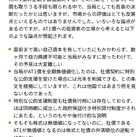
間も取りうる手段も限られる中で、当局としても苦衷の決
断だったかとは思いますが、市場からの評価はとても及第
点といえるものではありませんでした。いろいろな論点が
あるのですが、AT1債への投資家の立場から考えると以下
のような論点が想起されます。
直前まで高い自己資本を有していたにもかかわらず、数
ヶ月で自力再建不可能と当局がみなすに至ったわけで、
その予見は大変難しい
当局がAT1債を全額無価値化したのは、社債契約に特別
な公的支援を受けた場合には元本を削減できる、との条
文を根拠にしていますが、これは他国ではあまり例を見
ないものであった
特別な公的支援制度も社債発行時には存在しておらず、
ほぼ同時期に成立した政府保証付き特別貸付制度がそれ
にあたる、というのもやや後付け的な説明
そもそも株式は無価値になってないのに、社債である
AT1が無価値となるのは株式と社債の弁済順位の逆転で