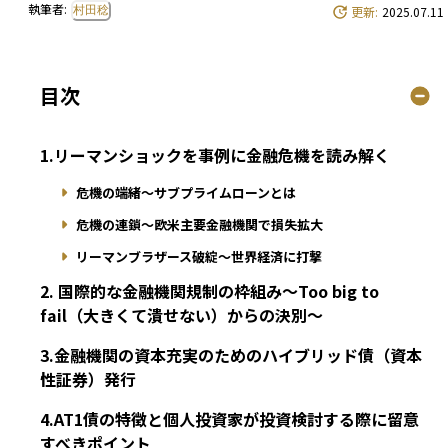
執筆者:
村田稔
更新:
2025.07.11
目次
1.リーマンショックを事例に金融危機を読み解く
危機の端緒〜サブプライムローンとは
危機の連鎖〜欧米主要金融機関で損失拡大
リーマンブラザース破綻〜世界経済に打撃
2. 国際的な金融機関規制の枠組み〜Too big to
fail（大きくて潰せない）からの決別〜
3.金融機関の資本充実のためのハイブリッド債（資本
性証券）発行
4.AT1債の特徴と個人投資家が投資検討する際に留意
すべきポイント