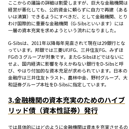
ここからの議論の詳細は割愛しますが、巨大な金融機関は
経営が悪化しても、公的資金に頼らずに自力で再建（ある
いは清算）できるようにすべきだ、として金融機関、とり
わけ国際的に重要な金融機関（G-Sibsといいます）には
一層の資本充実を求めようという流れになりました。
G-Sibsは、2011年以降毎年見直されて現在は29銀行とな
っています。邦銀では三菱UFJFG、三井住友FG、みずほ
FGの３グループが対象です。またG-Sibsほどではないに
せよ、国内経済に影響を与えかねない銀行をD-Sibsと呼
び、やはり付加的な資本充足が求められています。日本の
金融庁は三井住友トラスト、農林中金、野村グループ、大
和証券グループ本社をD-Sibsに指定しています。
3.金融機関の資本充実のためのハイブ
リッド債（資本性証券）発行
では具体的にはどのように金融機関は資本を充実させるの