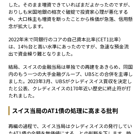
した。そのまま増資できていればまだよかったのですが、
おりしも米国地銀の相次ぐ破綻で投資家心理が悪化する
中、大口株主も増資を断ったことから株価が急落、信用懸
念が拡大します。
2022年末で同銀行のコアの自己資本比率(CET1比率）
は、14％台と高い水準にあったのですが、急速な預金流
出で資金繰り難となりました。
結局、スイスの金融当局は単独での再建をあきらめ、同国
内のもう一つの大手金融グループ、UBSとの合併を主導し
ました。2023年3月、UBSがクレディスイス買収を決定し
たと公表、クレディスイスの170年近い歴史に終止符が打
たれました。
スイス当局のAT1債の処理に高まる批判
再編の過程で、スイス当局はクレディスイスの発行してい
たAT1債の全額を無価値にする、との判断を下します。時