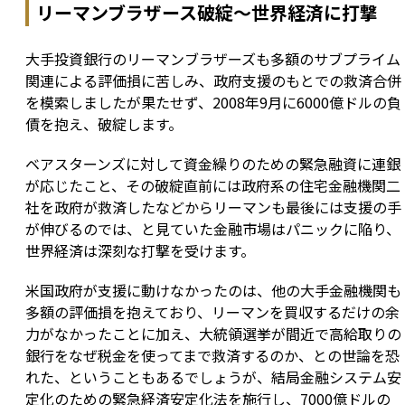
リーマンブラザース破綻〜世界経済に打撃
大手投資銀行のリーマンブラザーズも多額のサブプライム
関連による評価損に苦しみ、政府支援のもとでの救済合併
を模索しましたが果たせず、2008年9月に6000億ドルの負
債を抱え、破綻します。
ベアスターンズに対して資金繰りのための緊急融資に連銀
が応じたこと、その破綻直前には政府系の住宅金融機関二
社を政府が救済したなどからリーマンも最後には支援の手
が伸びるのでは、と見ていた金融市場はパニックに陥り、
世界経済は深刻な打撃を受けます。
米国政府が支援に動けなかったのは、他の大手金融機関も
多額の評価損を抱えており、リーマンを買収するだけの余
力がなかったことに加え、大統領選挙が間近で高給取りの
銀行をなぜ税金を使ってまで救済するのか、との世論を恐
れた、ということもあるでしょうが、結局金融システム安
定化のための緊急経済安定化法を施行し、7000億ドルの