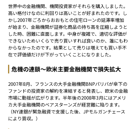
世界中の金融機関、機関投資家がそれらを購入しました。
高い格付けなのに利回りは高いことが好まれたのです。し
かし2007年ごろからおおもとの住宅ローンの延滞率増加
が始まり、金融機関が証券化商品の持ち高を圧縮しようと
した時、困難に直面します。中身が複雑で、適切な評価が
できないためいくらで売り買いすれば良いのか、誰にもわ
からなかったのです。結果として売りは増えても買い手不
在で評価値だけが下がっていくことになりました。
危機の連鎖〜欧米主要金融機関で損失拡大
2007年8月、フランスの大手金融機関BNPパリバが傘下の
ファンドの投資家の解約を凍結すると発表し、欧米の金融
市場に動揺が広がります。半年後の2008年3月にはアメリ
カ大手金融機関のベアスターンズが経営難に陥ります。
（NY連銀が緊急融資で支援した後、JPモルガンチェース
により買収。）