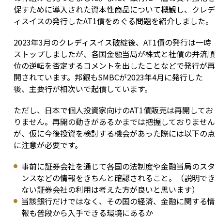
促すために導入された資本性商品について概観し、クレデ
ィスイスの発行したAT1債をめぐる問題を紹介しました。
2023年3月のクレディスイス破綻後、AT1債の発行は一時
ストップしましたが、各国金融当局が株式と社債の弁済順
位の逆転を否定するコメントを出したことなどで発行が再
開されています。邦銀もSMBCが2023年4月に発行した
後、主要行が相次いで起債しています。
ただし、日本で個人投資家向けのAT1債販売は再開してお
りません。再開の動きがあるかまでは把握しておりません
が、仮に今後投資を検討する機会があった際には以下の点
に注意が必要です。
事前に証券会社を通じて各国の法制度や金融当局のスタ
ンスなどの情報をきちんと確認されること。（説明でき
ない証券会社の利用は考えた方が良いと思います）
当該銀行だけではなく、その国の経済、金融に関する情
報も普段から入手できる環境にあるか