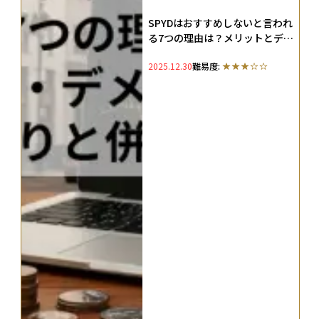
SPYDはおすすめしないと言われ
る7つの理由は？メリットとデメ
リットや配当利回りも併せて徹
2025.12.30
難易度:
底解説