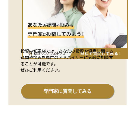
条件とされており、長期優良住宅やZEH水準の住宅は借入限度
額が優遇されます。中古住宅では新耐震基準に適合しているこ
とが必要で、古い住宅では耐震証明書の提出が求められるケー
スもあります。増改築やリフォームも一定の工事要件を満たせ
ば対象になります。 手続きは初年度に確定申告が必要で、会
社員の場合は2年目以降は年末調整で対応できます。必要書類
として、住宅ローンの年末残高証明書、売買契約書や登記事項
証明書、省エネ性能に関する証明書などが挙げられます。 住
投資の知恵袋では、あなたの投資や資産に関する
宅ローン控除は、住宅購入時の資金計画や税負担に大きく影響
疑問や悩みを専門のアドバイザーに気軽に相談す
する重要な制度です。適用条件や期限を正しく理解し、事前に
ることが可能です。
必要書類や証明の取得を進めておくことが安心につながりま
ぜひご利用ください。
す。
専門家に質問してみる