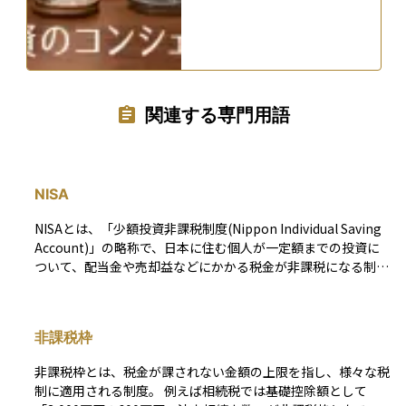
関連する専門用語
NISA
NISAとは、「少額投資非課税制度(Nippon Individual Saving
Account)」の略称で、日本に住む個人が一定額までの投資に
ついて、配当金や売却益などにかかる税金が非課税になる制度
です。通常、株式や投資信託などで得られる利益には約20％
の税金がかかりますが、NISA口座を使えばその税金がかから
ず、効率的に資産形成を行うことができます。2024年からは
非課税枠
新しいNISA制度が始まり、「つみたて投資枠」と「成長投資
枠」の2つを併用できる仕組みとなり、非課税期間も無期限化
非課税枠とは、税金が課されない金額の上限を指し、様々な税
されました。年間の投資枠や口座の開設先は決められており、
制に適用される制度。 例えば相続税では基礎控除額として
原則として1人1口座しか持てません。NISAは投資初心者にも