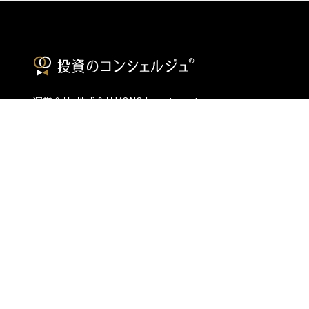
運営会社: 株式会社MONO Investment
Email:
運営会社
利用規約
各種お問い合わせ
プライバシーポリシー
コンテンツの二次利用について
当メディアで提供するコンテンツは、情報の提供を目的としており、投資
行動を勧誘する目的で、作成したものではありません。 銘柄の選択、売買