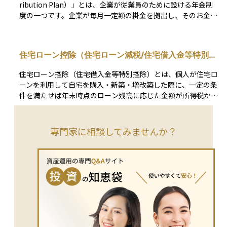
ribution Plan）」とは、企業が従業員のために設ける年金制
税、受取時も一定額が非課税になるなどのメリットがありま
度の一つです。企業が毎月一定額の掛金を拠出し、そのお金を
す。 一方で、証券口座と異なり各種手数料がかかること、途中
従業員が自分で運用します。運用商品には、投資信託や定期預
引き出しが原則できない、というデメリットもあります。
金などがあり、選び方によって将来の受取額が変わります。
この制度は、老後資金を準備するためのもので、掛金の拠出時
住宅ローン控除（住宅ローン減税/住宅借入金等特別控
に税制優遇があるというメリットがあります。ただし、運用に
除）
よっては資産が増えることもあれば、減ることもあります。ま
住宅ローン控除（住宅借入金等特別控除）とは、個人が住宅ロ
た、個人型確定拠出年金（iDeCo：Individual Defined Contri
ーンを利用して自宅を購入・新築・増改築した際に、一定の条
bution Plan）と異なり、掛金は企業が負担します。企業にと
件を満たせば年末時点のローン残高に応じた金額が所得税から
っては福利厚生の一環となり、従業員の定着にも役立つ制度で
控除される制度です。住宅取得を支援する目的で設けられてお
す。
り、最大で13年間にわたり税負担を軽減できます。 控除額は
原則として「年末のローン残高×0.7％」を基準に算出され、
専門家に相談してみませんか？
各住宅区分ごとに定められた借入限度額までが対象となりま
す。控除しきれなかった分は翌年度の住民税からも一定額控除
されます。 適用を受けるにはいくつかの条件があります。主
な要件は、①自ら居住すること、②取得から6か月以内に入居
し年末まで継続居住すること、③床面積が50㎡以上（一定要
件を満たせば40㎡以上も可）、④返済期間が10年以上のロー
ンであること、⑤合計所得が2,000万円以下であること、など
です。親族間の売買や勤務先からの無利子・超低利ローンは対
象外となります。 また、新築住宅は省エネ基準の適合が必須