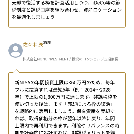
売却で復活する枠を計画活用しつつ、iDeCo等の節
税制度と課税口座を組み合わせ、資産ロケーション
を最適化しましょう。
38
歳
佐々木 辰
株式会社MONOINVESTMENT / 投資のコンシェルジュ編集長
新NISAの年間投資上限は360万円のため、毎年
フルに投資すれば最短5年（例：2024〜2028
年）で上限の1,800万円に達します。非課税枠を
使い切った後は、まず「売却による枠の復活」
を戦略的に活用しましょう。保有資産を売却す
れば、取得価格分の枠が翌年以降に戻り、年間
上限内で再利用できます。利確やリバランスの時
期を計画的に設計すれば、非課税メリットを維