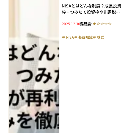
NISAとはどんな制度？成長投資
枠・つみたて投資枠や非課税枠
が再利用できる仕組みを徹底解
2025.12.30
難易度:
説
＃
NISA
＃
基礎知識
＃
株式