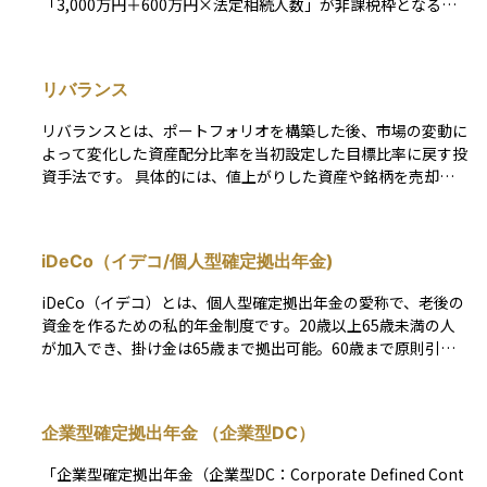
「3,000万円＋600万円×法定相続人数」が非課税枠となる。
利用しやすい制度として広く普及しており、長期的な資産形成
贈与税では年間110万円までの贈与が非課税。また、NISA（少
を支援する国の税制優遇措置のひとつです。
額投資非課税制度）では年間の投資上限額に対する運用益が非
課税となる。 このような非課税枠は、税負担の軽減や特定の
リバランス
政策目的（資産形成促進など）のために設定されており、納税
者にとって税金対策の重要な要素となっている。
リバランスとは、ポートフォリオを構築した後、市場の変動に
よって変化した資産配分比率を当初設定した目標比率に戻す投
資手法です。 具体的には、値上がりした資産や銘柄を売却
し、値下がりした資産や銘柄を買い増すことで、ポートフォリ
オ全体の資産構成比率を維持します。これは過剰なリスクを回
避し、ポートフォリオの安定性を保つためのリスク管理手法と
iDeCo（イデコ/個人型確定拠出年金)
して、定期的に実施されます。 例えば、株式が上昇して目標
比率を超えた場合、その一部を売却して債券や現金に再配分す
iDeCo（イデコ）とは、個人型確定拠出年金の愛称で、老後の
るといった調整を行います。なお、近年では自動リバランス機
資金を作るための私的年金制度です。20歳以上65歳未満の人
能を提供する投資サービスも登場しています。
が加入でき、掛け金は65歳まで拠出可能。60歳まで原則引き
出せません。 加入者は毎月の掛け金を決めて積み立て、選ん
だ金融商品で長期運用し、60歳以降に年金または一時金とし
て受け取ります。加入には金融機関選択、口座開設、申込書類
企業型確定拠出年金 （企業型DC）
提出などの手続きが必要です。 投資信託や定期預金、生命保
険などの金融商品で運用し、税制優遇を受けられます。積立時
「企業型確定拠出年金（企業型DC：Corporate Defined Cont
は掛金が全額所得控除の対象となり、運用時は運用益が非課