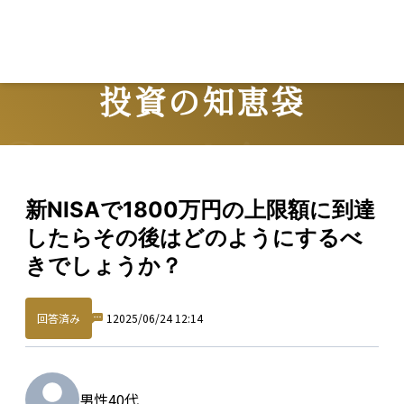
Lo
投資の知恵袋
Question
新NISAで1800万円の上限額に到達
したらその後はどのようにするべ
きでしょうか？
回答済み
1
2025/06/24 12:14
男性
40代