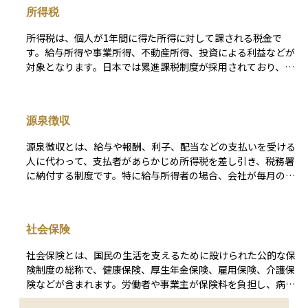
業員にとっては、奨励金によるリターンの向上や、長期的な株
所得税
価上昇の恩恵を受ける機会がある一方、株価下落のリスクも伴
います。また、企業側にとっては従業員の経営参画意識を高め
所得税は、個人が1年間に得た所得に対して課される税金で
るメリットがあります。持株会の制度は企業ごとに異なり、加
す。給与所得や事業所得、不動産所得、投資による利益などが
入条件や奨励金の有無、売却の制限などが定められています。
対象となります。日本では累進課税制度が採用されており、所
長期的な資産形成の一環として活用されることが多く、日本企
得が高いほど税率が上がります。給与所得者は源泉徴収により
業では広く普及している制度の一つです。
毎月の給与から所得税が差し引かれ、年末調整や確定申告で精
算されます。控除制度もあり、基礎控除や扶養控除、医療費控
源泉徴収
除などを活用することで課税所得を減らし、税負担を軽減でき
ます。
源泉徴収とは、給与や報酬、利子、配当などの支払いを受ける
人に代わって、支払者があらかじめ所得税を差し引き、税務署
に納付する制度です。特に給与所得者の場合、会社が毎月の給
与から所得税を控除し、年末調整で過不足を精算します。 こ
の制度の目的は、税金の徴収を確実に行い、納税者の負担を軽
減することです。例えば、会社員は確定申告を行わずに納税が
社会保険
完了するケースが多くなります。ただし、個人事業主や一定の
副収入がある人は、源泉徴収された金額を基に確定申告が必要
社会保険とは、国民の生活を支えるために設けられた公的な保
になることがあります。 また、配当金や利子の源泉徴収税率
険制度の総称で、健康保険、厚生年金保険、雇用保険、介護保
は原則20.315%（所得税15.315%＋住民税5%）ですが、金融
険などが含まれます。労働者や事業主が保険料を負担し、病気
商品によって異なる場合があるため、事前に確認が必要です。
や高齢による収入減少、失業時の経済的支援を受けることがで