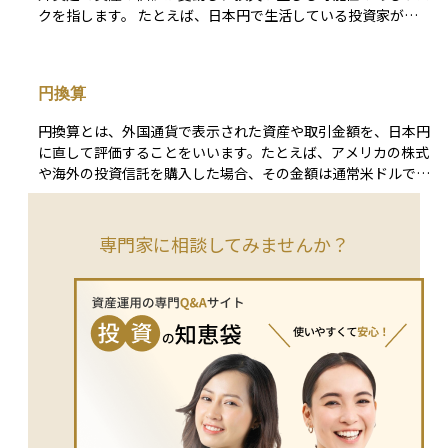
ズに法的効力を持たせることができるため、海外資産の相続や
クを指します。 たとえば、日本円で生活している投資家が米
管理において重要な役割を果たします。
ドル建ての株式や債券に投資した場合、最終的なリターンは円
とドルの為替レートに大きく左右されます。仮に投資先の価格
が変わらなくても、円高が進むと、日本円に換算した際の資産
円換算
価値が目減りしてしまうことがあります。反対に、円安が進め
ば、為替差益によって収益が増える場合もあります。 為替リ
円換算とは、外国通貨で表示された資産や取引金額を、日本円
スクは、外国株式、外貨建て債券、海外不動産、グローバルフ
に直して評価することをいいます。たとえば、アメリカの株式
ァンドなど、外貨に関わるすべての資産に存在する基本的なリ
や海外の投資信託を購入した場合、その金額は通常米ドルで表
スクです。 対策としては、為替ヘッジ付きの商品を選ぶ、複
示されますが、日本に住む投資家がその価値を正確に把握する
数の通貨や地域に分散して投資する、長期的な視点で資産を保
には、為替レートを使って日本円に換算する必要があります。
有するなどの方法があります。海外資産に投資する際は、リタ
円換算は、保有資産の評価額を知るときだけでなく、売買によ
専門家に相談してみませんか？
ーンだけでなく、為替リスクの存在も十分に理解しておくこと
る損益を計算するときにも欠かせない考え方です。また、為替
が大切です。
相場の変動によって、円換算後の金額が変わるため、為替リス
クにも注意が必要です。特に外貨建ての資産を持つ場合には、
定期的に円換算して価値の変動を確認することが大切です。