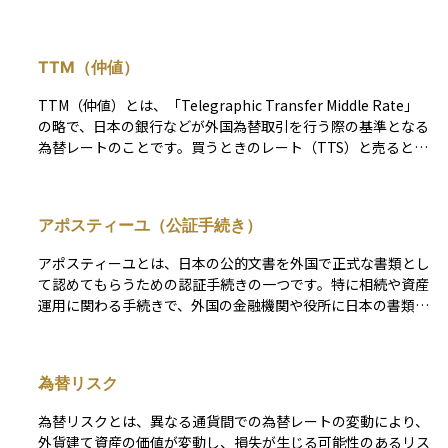
払われます。円と異なる通貨であるため、為替レートの変動に
よって、実際に受け取る円換算の金額が増減するリスクがあり
ます。一方で、国内の金利よりも高い利回りが期待できる場合
TTM（仲値）
もあり、利回りの魅力から投資家に人気があります。為替リス
クを理解し、外貨と円のバランスを考えながら投資することが
TTM（仲値）とは、「Telegraphic Transfer Middle Rate」
大切です。
の略で、日本の銀行などが外国為替取引を行う際の基準となる
為替レートのことです。買うときのレート（TTS）と売るとき
のレート（TTB）の中間に位置するレートで、主にその日の
午前10時頃に各金融機関が決定します。 実際に外貨を売買す
る際にはこの仲値に手数料が上乗せされたTTSやTTBが使わ
アポスティーユ（公証手続き）
れますが、ニュースや金融情報で「1ドル＝○○円」と表示さ
れるのは、一般的にこのTTMを指しています。投資や海外送
アポスティーユとは、日本の公的文書を外国で正式な書類とし
金、外貨口座の運用などで為替の動きを知るうえで、基準とな
て認めてもらうための認証手続きの一つです。特に相続や資産
る重要な指標です。
運用に関わる手続きで、外国の金融機関や役所に日本の書類を
提出する際に必要になることがあります。 この手続きは、
「ハーグ条約（正式には『外国公文書の認証を不要とする条
約』）」に加盟している国同士で用いられ、日本で発行された
為替リスク
書類に対して法務局や外務省がアポスティーユを付与すること
で、その書類が正当であると国際的に証明されます。通常の公
為替リスクとは、異なる通貨間での為替レートの変動により、
証に加え、アポスティーユを取得することで、外国でもスムー
外貨建て資産の価値が変動し、損失が生じる可能性のあるリス