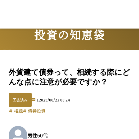
投資の知恵袋
Question
外貨建て債券って、相続する際にど
んな点に注意が必要ですか？
回答済み
1
2025/06/23 00:24
＃
相続
＃
債券投資
男性
60代