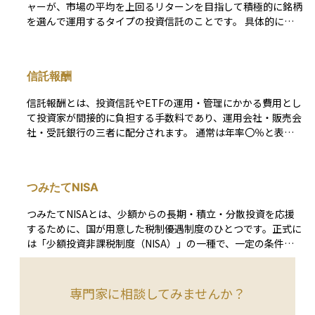
ャーが、市場の平均を上回るリターンを目指して積極的に銘柄
を選んで運用するタイプの投資信託のことです。 具体的に
は、独自の分析や調査にもとづいて、将来性があると見込まれ
る企業や、割安と判断される株式などに投資を行います。こう
した運用には高度な専門知識と時間が必要となるため、同じ投
信託報酬
資信託でも市場平均への連動を目指す「パッシブファンド」よ
り運用コスト（信託報酬など）が高めになる傾向があります。
信託報酬とは、投資信託やETFの運用・管理にかかる費用とし
しかし、その分大きなリターンを狙える可能性もある点が魅力
て投資家が間接的に負担する手数料であり、運用会社・販売会
です。 ただし、アクティブファンドだからといって必ずしも
社・受託銀行の三者に配分されます。 通常は年率〇％と表示
市場平均を上回るとは限らないことに注意が必要です。投資判
され、その割合を基準価額にあたるNAV（Net Asset Value）
断がうまくいかなかった場合は、損失が出たり、パッシブファ
に日割りで乗じる形で毎日控除されるため、投資家が口座から
ンドに劣る成績となったりすることもあります。 投資初心者
現金で支払う場面はありません。 したがって運用成績がマイ
の方は、ファンドマネージャーの運用実績やファンドの方針、
つみたてNISA
ナスでも信託報酬は必ず差し引かれ、長期にわたる複利効果を
運用コストなどをよく調べたうえで、自分の投資目的やリスク
目減りさせる“見えないコスト”として意識されます。 販売時
許容度に合った商品を選ぶことが大切です。購入前に「過去の
つみたてNISAとは、少額からの長期・積立・分散投資を応援
に一度だけ負担する販売手数料や、法定監査報酬などと異な
運用成績」や「運用レポート」を確認し、アクティブファンド
するために、国が用意した税制優遇制度のひとつです。正式に
り、信託報酬は保有期間中ずっと発生するランニングコストで
の特徴を理解してから投資を始めましょう。
は「少額投資非課税制度（NISA）」の一種で、一定の条件を
す。 実際には運用会社が3〜6割、販売会社が3〜5割、受託銀
満たした投資信託やETFに積立投資をすることで、その運用益
行が1〜2割前後を受け取る設計が一般的で、アクティブ型フ
や分配金が最長20年間、非課税になります。 対象商品は金融
ァンドでは1％超、インデックス型では0.1％台まで低下するケ
庁が選定した長期投資にふさわしい商品に限られているため、
専門家に相談してみませんか？
ースもあります。 同じファンドタイプなら総経費率 TER（To
初心者でも安心して始めやすい制度です。毎年の投資上限額が
tal Expense Ratio）や実質コストを比較し、長期保有ほど差