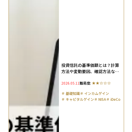
投資信託の基準価額とは？計算
方法や変動要因、確認方法など
をわかりやすく解説！
2026.05.11
難易度:
＃
基礎知識
＃
インカムゲイン
＃
キャピタルゲイン
＃
NISA
＃
iDeCo
＃
確定拠出年金