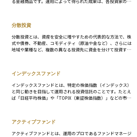
る金融商品です。運用によって得られた成果は、各投資家の投
資額に応じて分配される仕組みとなっています。 この商品の
特徴は、少額から始められることと分散投資の効果が得やすい
点にあります。ただし、運用管理に必要な信託報酬や購入時手
分散投資
数料などのコストが発生することにも注意が必要です。また、
投資信託ごとに運用方針やリスクの水準が異なり、運用の専門
分散投資とは、資産を安全に増やすための代表的な方法で、株
家がその方針に基づいて投資先を選定し、資金を運用していき
式や債券、不動産、コモディティ（原油や金など）、さらには
ます。
地域や業種など、複数の異なる投資先に資金を分けて投資する
戦略です。 例えば、特定の国の株式市場が大きく下落した場
合でも、債券や他の地域の資産が値上がりする可能性があれ
ば、全体としての損失を軽減できます。このように、資金を一
インデックスファンド
カ所に集中させるよりも値動きの影響が分散されるため、長期
的にはより安定したリターンが期待できます。 ただし、あら
インデックスファンドとは、特定の株価指数（インデックス）
ゆるリスクが消えるわけではなく、世界全体の経済状況が悪化
と同じ動きを目指して運用される投資信託のことです。たとえ
すれば同時に下落するケースもあるため、投資を行う際は目標
ば「日経平均株価」や「TOPIX（東証株価指数）」などの市場
や投資期間、リスク許容度を考慮したうえで、計画的に実行す
全体の動きを示す指数に連動するように設計されています。こ
ることが大切です。
の仕組みにより、個別の銘柄を選ぶ手間がなく、市場全体に分
散投資ができるのが特徴です。また、運用の手間が少ないた
アクティブファンド
め、手数料が比較的安いことも魅力の一つです。投資初心者に
とっては、安定した長期運用の第一歩として選びやすいファン
アクティブファンドとは、運用のプロであるファンドマネージ
ドの一つです。