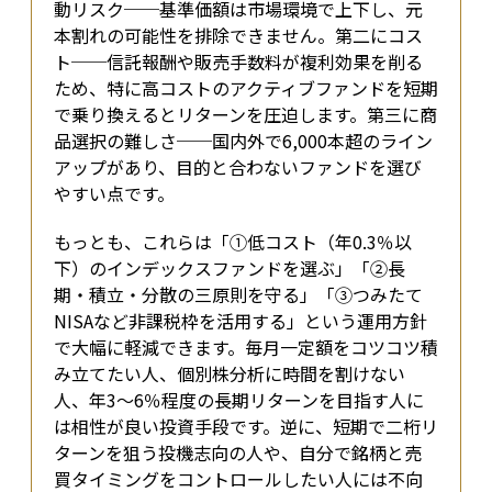
動リスク──基準価額は市場環境で上下し、元
本割れの可能性を排除できません。第二にコス
ト──信託報酬や販売手数料が複利効果を削る
ため、特に高コストのアクティブファンドを短期
で乗り換えるとリターンを圧迫します。第三に商
品選択の難しさ──国内外で6,000本超のライン
アップがあり、目的と合わないファンドを選び
やすい点です。
もっとも、これらは「①低コスト（年0.3％以
下）のインデックスファンドを選ぶ」「②長
期・積立・分散の三原則を守る」「③つみたて
NISAなど非課税枠を活用する」という運用方針
で大幅に軽減できます。毎月一定額をコツコツ積
み立てたい人、個別株分析に時間を割けない
人、年3〜6％程度の長期リターンを目指す人に
は相性が良い投資手段です。逆に、短期で二桁リ
ターンを狙う投機志向の人や、自分で銘柄と売
買タイミングをコントロールしたい人には不向