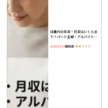
扶養内の年収・月収はいくらま
で？パート主婦・アルバイト学
生・フリーランスごとに扶養の
2026.03.05
難易度:
範囲を解説