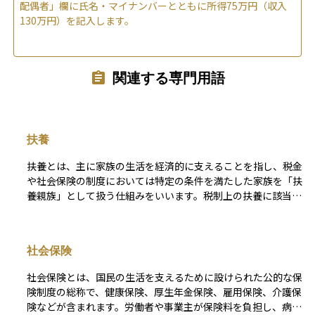
配偶者」欄に氏名・マイナンバーとともに所得75万円（収入
130万円）を記入します。
関連する専門用語
扶養
扶養とは、主に家族の生活を経済的に支えることを指し、税金
や社会保険の制度においては特定の条件を満たした家族を「扶
養親族」として扱う仕組みをいいます。税制上の扶養に該当す
ると、扶養する人の所得から一定額が控除され、結果として支
払う税金が少なくなります。また健康保険における扶養では、
収入の少ない配偶者や子ども、親などを被扶養者として登録す
社会保険
ることで、その人の医療費が保険でカバーされます。
社会保険とは、国民の生活を支えるために設けられた公的な保
険制度の総称で、健康保険、厚生年金保険、雇用保険、介護保
険などが含まれます。労働者や事業主が保険料を負担し、病気