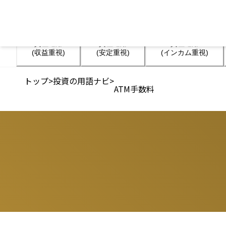
資産運用

資産運用

資産運用

(収益重視)
(安定重視)
(インカム重視)
トップ
>
投資の用語ナビ
>
ATM手数料