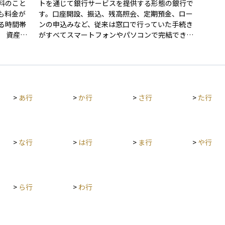
料のこと
トを通じて銀行サービスを提供する形態の銀行で
も料金が
す。口座開設、振込、残高照会、定期預金、ロー
る時間帯
ンの申込みなど、従来は窓口で行っていた手続き
産運
がすべてスマートフォンやパソコンで完結できる
への資金
点が最大の特徴です。近年ではセキュリティや本
この手数
人確認の技術も進化し、非対面での金融取引がよ
スト削減
り安心して行えるようになっています。 ネット銀
んだり、
行は店舗や人件費などの固定コストが少ない分、
を避けら
運営効率が高く、他の銀行と比べて預金金利が高
>
あ行
>
か行
>
さ行
>
た行
めに設定されていたり、振込手数料が低廉だった
りするケースが多く見られます。また、証券会社
との口座連携や、電子マネー・QR決済との連
動、ポイント還元などのサービスを通じて、日常
の資金管理と資産運用をシームレスにつなげる設
>
な行
>
は行
>
ま行
>
や行
計も進んでいます。 さらに、近年注目されている
のが「ネオバンク」と呼ばれる新しい金融サービ
スの形です。ネオバンクは銀行免許を持たず、既
存の銀行と提携してその代理業者としてサービス
>
ら行
>
わ行
を提供するもので、スマートフォンを中心とした
ユーザー体験に特化した設計が特徴です。2023年
の銀行代理業制度の見直しによって、IT企業やフ
ィンテック企業が柔軟に銀行機能を組み込めるよ