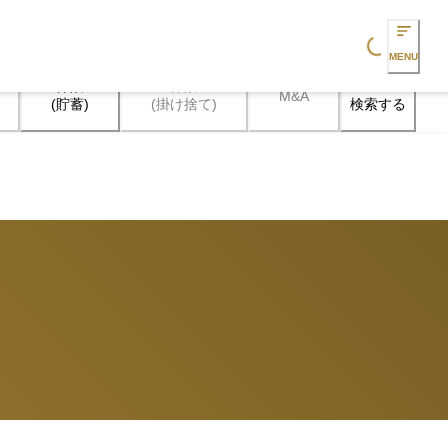
Loading...
MENU
保険

保険

M&A
検索する
(貯蓄)
(掛け捨て)