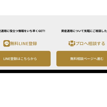
機能を果たす存在へと進化しています。投資の入
り口でつまずかないためにも、自分に合った金融
インフラを選ぶことが、これからの時代の資産運
用において重要な第一歩となるでしょう。
産運用に役立つ情報をいち早くGET!
資産運用について気軽にご相談した
無料LINE登録
プロへ相談する
LINE登録はこちらから
無料相談ページへ進む
運営会社
利用規約
各種お問い合わせ
株式会社MONO Investment