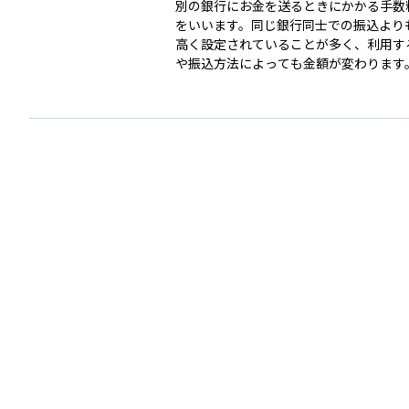
別の銀行にお金を送るときにかかる手数
をいいます。同じ銀行同士での振込より
高く設定されていることが多く、利用す
や振込方法によっても金額が変わります。 資
用では、積立の引き落としや投資用口座
移動の際に振込を行うことがあるため、
料をできるだけ抑えることが長期的なコ
につながります。無料枠のある銀行を選
ネット銀行を活用することで無駄な支出
れます。