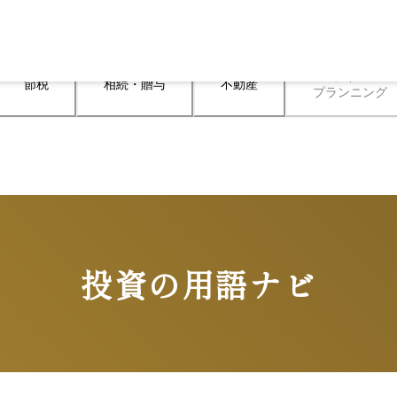
ライフ

節税
相続・贈与
不動産
プランニング
投資の用語ナビ