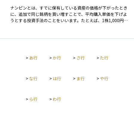
握するために、評価損益を定期的にチェックすることが大切で
と、証券会社が税金の計算と納税を代行してくれるため、確定
す。
ナンピンとは、すでに保有している資産の価格が下がったとき
申告の手間を省くことができます。一方、NISA口座では一定額
に、追加で同じ銘柄を買い増すことで、平均購入単価を下げよ
までの投資利益が非課税となるメリットがあります。 なお、iD
うとする投資手法のことをいいます。たとえば、1株1,000円で
eCo（個人型確定拠出年金）口座も投資信託などを運用できる
買った株が800円に下がったときにもう1株買うと、平均購入価
点では共通していますが、年金専用の制度であり、60歳まで引
格は900円になります。 これにより、価格が少し戻るだけでも
き出せないなどの制約があるため、一般的な証券口座とは区別
損失を回収しやすくなるメリットがありますが、一方で下落が
されます。投資を始める際には、自身の投資目的や税制面を考
続くと損失がさらに膨らむリスクもあるため注意が必要です。
慮し、適切な口座を選ぶことが重要です。
ナンピンは資金に余裕があり、冷静にリスクを判断できる中・
>
あ行
>
か行
>
さ行
>
た行
上級者向けの戦略とされることが多く、初心者が無計画に行う
と損失拡大につながることがあります。適切な資金管理とリス
ク管理が欠かせない投資行動です。
>
な行
>
は行
>
ま行
>
や行
>
ら行
>
わ行