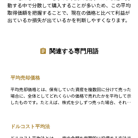
動する中で分散して購入することが多いため、この平均
取得価額を把握することで、現在の価格と比べて利益が
出ているか損失が出ているかを判断しやすくなります。
関連する専門用語
平均売却価格
平均売却価格とは、保有していた資産を複数回に分けて売った
場合に、全体としてどれくらいの価格で売れたかを平均して示
したものです。たとえば、株式を少しずつ売った場合、それぞ
れの売却価格は異なることが多いですが、それらをすべて合計
して売った株数で割ることで、平均的にどれくらいの価格で売
却できたかを計算できます。この価格は、実際の投資成果を把
ドルコスト平均法
握するうえでとても大切で、買ったときの価格（取得単価）と
比較することで、利益が出たのか損をしたのかが明確になりま