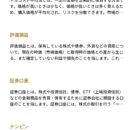
ドルコスト平均法とは、一定の金額を定期的に投資する方法で
す。
す。価格が高いときは少なく、価格が低いときは多く買えるた
め、購入価格が平均化され、リスクを分散できます。市場のタ
イミングを読む必要がないため、初心者に最適な方法とされて
います。長期投資で効果を発揮し、特に投資信託やETFで利用
されることが多い手法です。
評価損益
評価損益とは、保有している株式や債券、外貨などの資産につ
いて、現在の時価（市場価格）と取得時の価格との差から生じ
る、まだ確定していない利益や損失のことを指します。これは
あくまで帳簿上での計算であり、実際に売却や決済をしない限
りは「含み益」や「含み損」として扱われます。 たとえば、あ
る株式を100万円で購入し、現在の時価が120万円になっていれ
証券口座
ば、評価益が20万円あるということになります。逆に、時価が
80万円に下がっていれば、評価損が20万円あるという状態で
証券口座とは、株式や投資信託、債券、ETF（上場投資信託）
す。ただし、これらはあくまで**「いま売れば得られる／損す
などの金融商品を売買・保有するために証券会社に開設する口
る可能性がある」金額**であり、将来の相場変動によって増減
座のことを指します。証券口座には、株式の取引を行う「一般
する可能性があります。 企業の決算書などでは、評価損益を財
口座」や「特定口座」、税制優遇を受けられる「NISA口座」な
務上どう扱うかが重要で、特に金融商品などの評価方法（時価
どがあり、投資目的に応じて選択できます。 証券口座を通じ
評価か取得原価か）によって、利益や資産の見え方が大きく異
て、投資家は国内外の金融市場にアクセスし、資産運用を行う
なる場合があります。個人投資家にとっても、資産の実態を把
ナンピン
ことが可能になります。特定口座（源泉徴収あり）を選択する