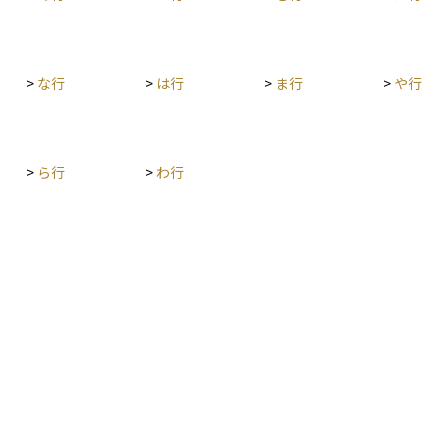
す。
や不動産の活用、法人化などを含む将来を見据え
た資産設計についても、税務の観点からアドバイ
スを受けることができます。 税理士は弁護士や司
法書士などと連携しながら、税金という専門領域
>
な行
>
は行
>
ま行
>
や行
を通じて、円滑で安心な相続手続きを支えてくれ
る存在です。
>
ら行
>
わ行