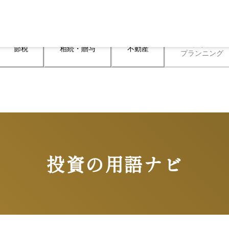
ライフ

節税
相続・贈与
不動産
プランニング
投資の用語ナビ