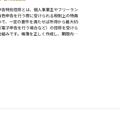
申告特別控除とは、個人事業主やフリーラン
青色申告を行う際に受けられる税制上の特典
つで、一定の要件を満たせば所得から最大65
（電子申告を行う場合など）の控除を受けら
仕組みです。帳簿を正しく作成し、期限内に
することが条件で、簡易な場合は10万円の控
れています。 この控除を利用すること
税所得を減らすことができ、結果として所得
住民税の負担を軽くできます。個人で事業を
人にとっては節税効果が大きいため、資産形
資金繰りの安定に役立ちます。初心者にとっ
「きちんと帳簿をつけて青色申告をすれば、
が安くなる仕組み」と理解すると分かりやす
しょう。