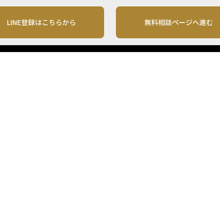
LINE登録はこちらから
無料相談ページへ進む
運営会社
利用規約
各種お問い合わせ
株式会社MONO Investment
プライバシーポリシー
コンテンツの二次利用
ンテンツは、情報の提供を目的としており、投資その他の行動を勧誘する目的で、作
投資の最終決定は、お客様ご自身でご判断いただきますようお願いいたします。 本
から入手したものですが、その情報源の確実性を保証したものではありません。 ま
があります。