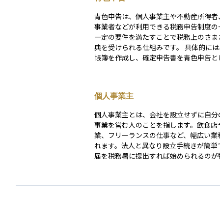
青色申告は、個人事業主や不動産所得者
事業者などが利用できる税務申告制度の
一定の要件を満たすことで税務上のさま
典を受けられる仕組みです。 具体的には、正確な
帳簿を作成し、確定申告書を青色申告と
することで、最大65万円の控除（複式簿
合）や、赤字を最長3年間繰り越して翌
所得と相殺できる制度などが利用可能で
個人事業主
た、家族への給与を必要経費として計上
「青色事業専従者給与」も特徴の一つです。
個人事業主とは、会社を設立せずに自分
申告を始めるには、税務署に「青色申告
事業を営む人のことを指します。飲食店
書」を提出する必要があります。正確な
業、フリーランスの仕事など、幅広い業
められるため、帳簿管理が重要ですが、
れます。法人と異なり設立手続きが簡単
が高く、多くの事業主に活用されていま
届を税務署に提出すれば始められるのが
す。一方で、事業の責任はすべて個人に
ため、利益も損失も自分に直接影響しま
面では「所得税」として課税され、青色
色申告などの制度を利用することで税負
することも可能です。投資や資産運用を
には、収入が安定しにくい特徴があるた