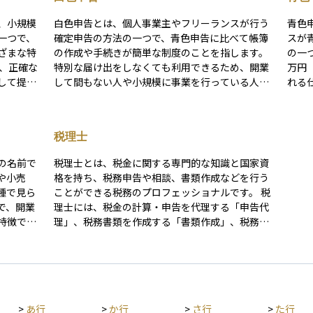
、小規模
白色申告とは、個人事業主やフリーランスが行う
青色
一つで、
確定申告の方法の一つで、青色申告に比べて帳簿
スが
ざまな特
の作成や手続きが簡単な制度のことを指します。
の一
特別な届け出をしなくても利用できるため、開業
万円
して提出
して間もない人や小規模に事業を行っている人に
れる
記の場
多く使われます。ただし、青色申告のような特別
申告
年以降の
控除や赤字の繰越などの税制上のメリットは受け
除も認めら
す。ま
られないため、節税効果は限定的です。初心者に
で課
税理士
できる
とっては「簡単に申告できる代わりに節税メリッ
税や
 青色
トが少ない方法」と理解すると分かりやすいでし
行う
の名前で
税理士とは、税金に関する専門的な知識と国家資
承認申請
ょう。
成や
や小売
格を持ち、税務申告や相談、書類作成などを行う
記帳が求
ては
種で見ら
ことができる税務のプロフェッショナルです。 税
節税効果
税金
で、開業
理士には、税金の計算・申告を代理する「申告代
す。
いで
特徴で
理」、税務書類を作成する「書類作成」、税務に
帰属する
関する相談を受ける「税務相談」といった独占業
す。税金
務があります。 相続の場面では、相続税の申告や
申告や白
節税対策、複雑な財産評価、各種税務特例の適用
担を軽減
などをサポートしてくれる、心強い存在です。さ
考える際
らに、税務署とのやりとりや税務調査への対応も
>
あ行
>
か行
>
さ行
>
た行
め、計画
税理士の重要な役割の一つです。 また、生前贈与