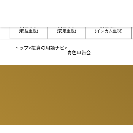
資産運用

資産運用

資産運用

(収益重視)
(安定重視)
(インカム重視)
トップ
>
投資の用語ナビ
>
青色申告会