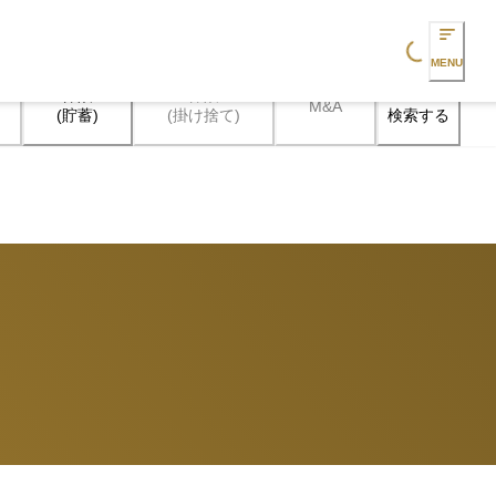
Loading...
MENU
保険

保険

M&A
検索する
(貯蓄)
(掛け捨て)