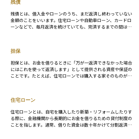
残債
ます。資産運用を行ううえでも、信用情報が良好であれば低い
金利で融資を受けられる可能性が高まり、投資計画の選択肢が
残債とは、借入金やローンのうち、まだ返済し終わっていない
広がります。逆に信用情報が傷つくと、資金調達が難しくなり
金額のことをいいます。住宅ローンや自動車ローン、カードロ
運用戦略にも影響します。
ーンなどで、毎月返済を続けていても、完済するまでの間は残
債が残り続けます。 残債は返済計画や資産形成に直結するた
め、今どのくらいの負債を抱えているのかを正しく把握してお
くことがとても大切です。投資や資産運用を考える際にも、残
担保
債の状況によっては新たな借入が難しくなる場合や、返済負担
が生活費や投資資金を圧迫することがあるため注意が必要で
担保とは、お金を借りるときに「万が一返済できなかった場合
す。
にはこれを使って返済します」として提供される資産や保証の
ことです。たとえば、住宅ローンでは購入する家そのものが担
保となることが一般的で、返済できなければ金融機関はその家
を売却して貸したお金を回収します。 投資の世界では、企業が
社債を発行する際に自社の資産を担保に差し出すこともありま
住宅ローン
す。担保があることで、貸す側にとってはリスクが下がるた
め、金利も低めに設定される傾向があります。逆に担保がない
住宅ローンとは、自宅を購入したり新築・リフォームしたりす
貸付（無担保）は、リスクが高いため金利も高めになります。
る際に、金融機関から長期的にお金を借りるための貸付制度の
担保の種類や価値は、投資や融資の安全性を判断するうえでと
ことを指します。通常、借りた資金は数十年かけて分割返済さ
ても重要な要素です。
れ、元金と利息を毎月支払っていく仕組みです。 多くの場合、
担保として購入する住宅や土地が差し入れられます。住宅ロー