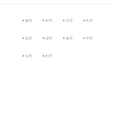
ンには金利のタイプ（固定金利・変動金利）や返済方法（元利
均等返済・元金均等返済）など、さまざまな選択肢があり、自
分の収入やライフプランに合わせて慎重に選ぶことが大切で
>
あ行
>
か行
>
さ行
>
た行
す。 また、一定の条件を満たせば住宅ローン控除などの税制優
遇を受けられる場合もあります。家という大きな買い物を実現
する手段として、多くの人が利用する金融商品です。
>
な行
>
は行
>
ま行
>
や行
>
ら行
>
わ行