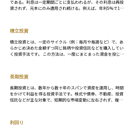
である。利息は一定期間ごとに支払われるが、その利息は再投
資されず、元本にのみ適用され続ける。例えば、年利5%で100
万円を単利で運用した場合、1年後の利息は5万円であり、2年
後も元本100万円に対して同じ5万円の利息が発生する。これに
対し、複利は利息が元本に組み込まれ、次の利息計算に影響を
積立投資
与えるため、長期運用では単利よりも大きな利益を生む傾向が
ある。
積立投資とは、一定のサイクル（例：毎月や毎週など）で、あ
らかじめ決めた金額ずつ同じ銘柄や投資信託などを購入してい
く投資手法です。 この方法は、一度にまとまった資金を投じる
「一括投資」とは異なり、少額から始められるのが特徴です。
また、購入時期を複数回に分散できるため、相場が高いタイミ
ングで一度に大量購入してしまうリスク（いわゆる高値づか
長期投資
み）を抑えられると期待されています。 具体的には、「相場が
下がったときはより多くの口数や株数を買える」「相場が高い
長期投資とは、数年から数十年のスパンで資産を運用し、時間
ときは割高な投資を抑えられる」という形で、平均取得単価が
をかけて利益を得る投資手法です。株式や債券、不動産、投資
平準化される効果があります。この仕組みは英語で「ドルコス
信託などが主な対象で、短期的な市場変動に左右されず、複利
ト平均法（Dollar Cost Averaging）」とも呼ばれ、特に長期運
の効果を活かして資産を増やすことを目指します。
用を考えている初心者からベテランまで、多くの投資家が活用
している戦略です。 ただし、積立投資を行ったからといって必
ずリスクが軽減されるわけではなく、投資対象自体の価格が大
利回り
きく下落した場合には損失が出る可能性もあります。したがっ