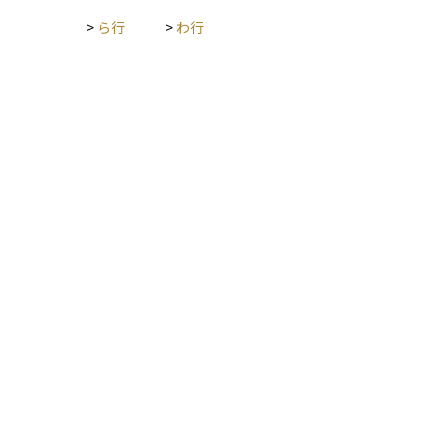
レ・コストを総合的に考慮すると、より適切なリスクとリター
ンのバランスを見極められます。
>
ら行
>
わ行