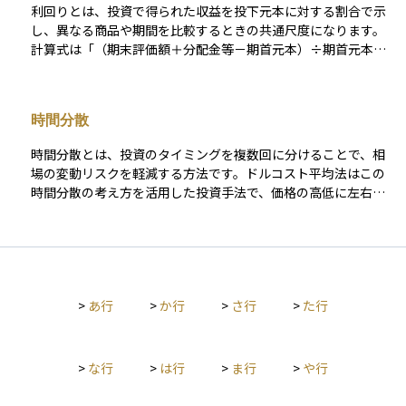
て、積立する商品や期間、目標リスクなどをしっかり考えたう
利回りとは、投資で得られた収益を投下元本に対する割合で示
えで、自分の資産配分に合った方法を選ぶことが大切です。
し、異なる商品や期間を比較するときの共通尺度になります。
計算式は「（期末評価額＋分配金等－期首元本）÷期首元本」
で、原則として年率に換算して示します。この“年率”をどの期
間で切り取るかによって、利回りは年間リターンとトータルリ
ターンの二つに大別されます。 年間リターンは「ある１年間だ
時間分散
けの利回り」を示す瞬間値で、直近の運用成績や市場の勢いを
把握するのに適しています。トータルリターンは「保有開始か
時間分散とは、投資のタイミングを複数回に分けることで、相
ら売却・償還までの累積リターン」を示し、長期投資の成果を
場の変動リスクを軽減する方法です。ドルコスト平均法はこの
測る指標です。保有期間が異なる商品どうしを比べるときは、
時間分散の考え方を活用した投資手法で、価格の高低に左右さ
トータルリターンを年平均成長率（CAGR）に換算して年率を
れにくく、平均購入価格を抑えることが可能です。
そろすことで、複利効果を含めた公平な比較ができます。 債券
なら市場価格を反映した現在利回りや償還までの総収益を年率
化した最終利回り（YTM）、株式なら株価に対する年間配当の
割合である配当利回り、不動産投資なら純賃料収入を物件価格
で割ったネット利回りと、対象資産ごとに計算対象は変わりま
>
あ行
>
か行
>
さ行
>
た行
す。 また、名目利回りだけでは購買力の変化や税・手数料の影
響を見落としやすいため、インフレ調整後や税控除後のネット
利回りも確認することが重要です。複利運用では得た収益を再
>
な行
>
は行
>
ま行
>
や行
投資することでリターンが雪だるま式に増えますから、年間リ
ターンとトータルリターンを意識しながら、複利効果・インフ