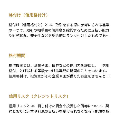
「ポジティブ（改善方向）」「ネガティブ（悪化方向）」「ス
テーブル（安定的）」などの形で表され、現時点では格付が変
わらなくても、今後変更される可能性があることを投資家に示
格付け（信用格付け）
唆します。 アウトルックは、格付そのものではありませんが、
将来の信用リスクを予測するための重要な補足情報として使わ
格付け（信用格付け）とは、取引をする際に参考にされる基準
れます。債券投資や信用分析を行う際に、格付だけでなくアウ
の一つで、取引の相手側の信用度を確認するために支払い能力
トルックもあわせて確認することで、より立体的なリスク判断
や財務状況、安全性などを総合的にランク付けしたものであ
が可能になります。
る。アルファベットや数字で表されるのが一般的である。
（例）格付投資情報センター（https://www.r-i.co.jp/index.ht
ml） による発行体格付の定義 AAA：信用力は最も高く、多く
格付機関
の優れた要素がある。 AA：信用力は極めて高く、優れた要素が
ある。 A：信用力は高く、部分的に優れた要素がある。 BBB：
格付機関とは、企業や国、債券などの信用力を評価し、「信用
信用力は十分であるが、将来環境が大きく変化する場合、注意
格付」と呼ばれる等級をつける専門の機関のことをいいます。
すべき要素がある。 BB：信用力は当面問題ないが、将来環境
信用格付は、投資家がその企業や国が借りたお金をきちんと返
が変化する場合、十分注意すべき要素がある。 B：信用力に問
せるかどうかを判断するための重要な指標となります。たとえ
題があり、絶えず注意すべき要素がある。 CCC：発行体の金融
ば、格付が高ければ「信用度が高く、返済の可能性が大きい」
債務が不履行に陥る懸念が強い。 CC：発行体の金融債務が不履
とみなされ、逆に格付が低ければ「リスクが高い」と判断され
行に陥っているか、その懸念が極めて強い。 C：発行体のすべ
信用リスク（クレジットリスク）
ることになります。代表的な格付機関には、ムーディーズ、ス
ての金融債務が不履行に陥っているとR＆Iが判断する格付。
タンダード＆プアーズ（S&P）、フィッチ・レーティングスな
信用リスクとは、貸し付けた資金や投資した債券について、契
どがあります。投資初心者にとっても、債券や企業の安全性を
約どおりに元本や利息の支払いを受けられなくなる可能性を指
見極めるうえで、格付機関の評価はとても参考になります。