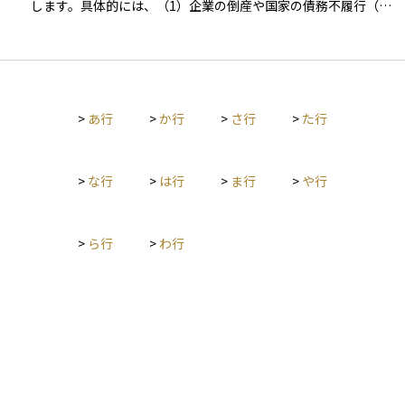
します。具体的には、（1）企業の倒産や国家の債務不履行（い
わゆるデフォルト）、（2）利払いや元本返済の遅延、（3）返
済条件の不利な変更（債務再編＝デット・リストラクチャリン
グ）などが該当します。これらはいずれも投資元本の毀損や収
益の減少につながるため、信用リスクの管理は債券投資の基礎
として非常に重要です。 この信用リスクを定量的に評価する手
>
あ行
>
か行
>
さ行
>
た行
段のひとつが、格付会社による信用格付けです。格付は通常、A
AA（最上位）からD（デフォルト）までの等級で示され、投資
家にとってのリスク水準をわかりやすく表します。たとえば、
BBB格付けの5年債であれば、過去の統計に基づく累積デフォ
>
な行
>
は行
>
ま行
>
や行
ルト率はおおよそ1.5％前後とされています（S&Pグローバルの
データより）。ただし、格付はあくまで過去の情報に基づいた
「静的な指標」であり、市場環境の急変に即応しにくい側面が
>
ら行
>
わ行
あります。 そのため、市場ではよりリアルタイムなリスク指標
として、同年限の国債利回りとの差であるクレジットスプレッ
ドが重視されます。これは「市場に織り込まれた信用リスク」
として機能し、スプレッドが拡大している局面では、投資家が
より高いリスクプレミアムを求めていることを意味します。さ
らに、クレジット・デフォルト・スワップ（CDS）の保険料率
は、債務不履行リスクに加え、流動性やマクロ経済環境を反映
した即時性の高い指標として、機関投資家の間で広く活用され
ています。 こうしたリスクに備えるうえでの基本は、ポートフ