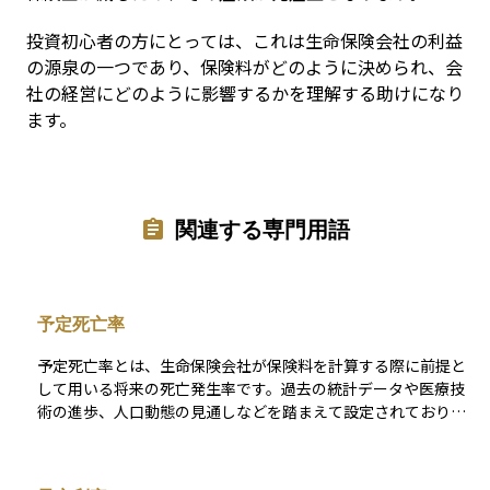
投資初心者の方にとっては、これは生命保険会社の利益
の源泉の一つであり、保険料がどのように決められ、会
社の経営にどのように影響するかを理解する助けになり
ます。
関連する専門用語
予定死亡率
予定死亡率とは、生命保険会社が保険料を計算する際に前提と
して用いる将来の死亡発生率です。過去の統計データや医療技
術の進歩、人口動態の見通しなどを踏まえて設定されており、
保険期間中に被保険者が死亡する確率をあらかじめ織り込むこ
とで、保険会社は必要な保険料と責任準備金を適正に積み立て
ます。 予定死亡率が低く設定されるほど死亡リスクを低く見積