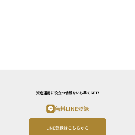
資産運用に役立つ情報をいち早くGET!
無料LINE登録
LINE登録はこちらから