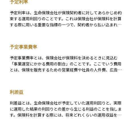
予定利率
もることになるため、保険料は安くなりやすい反面、保険会社
にとっては収益が圧迫される可能性があります。逆に高く設定
予定利率は、生命保険会社が保険契約者に対してあらかじめ約
すれば保険料は高くなりますが、会社の安全余裕が厚くなりま
束する運用利回りのことです。これは保険会社が保険料を計算
す。このように予定死亡率は保険料水準と保険会社の健全性を
する際に用いる重要な指標の一つで、契約者から払い込まれた
左右する基礎数値として重要な役割を担っています。
保険料を運用して得られると予想される運用利回りを表しま
す。 予定利率は保険料の設定に大きな影響を与えます。予定利
率が高い場合は保険料が安くなり、低い場合は高くなります。
予定事業費率
これは、高い予定利率では将来の運用によるリターンを多く見
込めるため、保険料を低く抑えることができるからです。 予定
予定事業費率とは、保険会社が保険料を決めるときに見込む
利率の決定方法は、まず金融庁が国債の利回りなどを参考に
「事業運営にかかる費用の割合」のことです。ここでいう費用
「標準利率」を設定し、その後各保険会社が標準利率を基準に
とは、保険を販売するための営業経費や社員の人件費、広告
自社の状況を反映して決定します。 予定利率には特徴があり、
費、事務処理費などを指します。 保険料は、将来の保険金の支
契約時点の率が適用され、基本的には支払い終了時や更新時ま
払いに備えるための「純保険料」と、こうした運営費用をまか
で同率で変わりません。バブル経済期には高い予定利率の保険
なう「付加保険料」の2つから成り立っていますが、予定事業費
が多く販売され、これらは「お宝保険」と呼ばれています。近
利差益
率はその付加保険料を算出する基準となります。 つまり、予定
年は低金利環境により、予定利率は低下傾向にあります。 保険
事業費率が高ければ、それだけ保険料に含まれる運営費用の割
料の計算には予定利率以外にも、予定死亡率（性別、年齢別に
利差益とは、生命保険会社が予定していた運用利回りと、実際
合も高くなるということです。これは将来的な利益やコストの
想定される死亡率）や予定事業費率（保険会社の運営に必要な
に運用した結果の利回りとの差から生じる利益のことを指しま
見込みに基づいて設定されます。
経費の割合）も影響します。これら3つの要因を合わせて「予定
す。保険料を計算する際には、将来どれくらいの運用収益を得
基礎率」と呼びます。
られるかを予定利率として見込んでいますが、実際の運用成果
がこれを上回った場合、その差が利差益となります。 投資初心