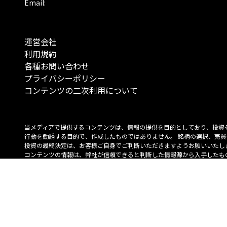
Email:
運営会社
利用規約
各種お問い合わせ
プライバシーポリシー
コンテンツの二次利用について
当メディアで提供するコンテンツは、情報の提供を目的としており、投資
行動を勧誘する目的で、作成したものではありません。 銘柄の選択、売買
投資の最終決定は、お客様ご自身でご判断いただきますようお願いいたしま
コンテンツの情報は、弊社が信頼できると判断した情報源から入手したも
が、その情報源の確実性を保証したものではありません。 また、本コンテ
載内容は、予告なしに変更することがあります。
「投資のコンシェルジュ」はMONO Investmentの登録商標です（登録商標
6527070号）。