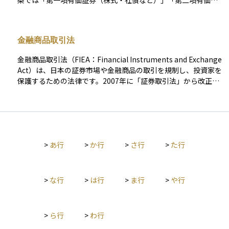
条では「第一項有価証券（株式・社債など）」「第二項有価証
券（投資信託受益証券など）」に分類され、さらに商法や手形
法でも定義が設けられています。現在は株券不発行制度や「ほ
ふり（証券保管振替機構）」による電子化が進み、一般の投資
金融商品取引法
家が実物の証券を受け取る場面はほとんどありません。 有価証
券は、大きく ①資金調達・投資対象としての証券 と ②決済・
金融商品取引法（FIEA：Financial Instruments and Exchange
信用補完を目的とする証券 に分けられます。前者には株式、社
Act）は、日本の証券市場や金融商品の取引を規制し、投資家を
債、国債、投資信託受益証券、ETF（Exchange Traded Fund
保護するための法律です。2007年に「証券取引法」から改正・
〈上場投資信託〉）などが含まれ、保有者は配当金や利息、値
統合され、金融市場全体の健全性を確保する役割を担っていま
上がり益を得る可能性があります。後者には約束手形や小切手
す。 この法律は、株式、債券、投資信託、デリバティブ（先
が該当し、主に企業間の支払い手段として流通しますが、一般
物・オプション取引）、暗号資産関連商品など、幅広い金融商
的な投資対象にはなりにくい点が前者と大きく異なります。 企
品を対象としています。投資家保護の観点から、虚偽表示や詐
業や政府は有価証券を発行して広く資金を集め、投資家は将来
欺的な勧誘を禁止し、投資家の知識や経験に応じた適切な商品
得られるリターンを期待して取得します。その価格は市場の需
>
あ行
>
か行
>
さ行
>
た行
を提供することが義務付けられています。また、市場の透明性
給、金利水準、発行体の信用力などで日々変動するため、価格
を確保するため、金融機関や証券会社に対して取引情報の適切
変動リスクと引き換えに収益機会を得られることが資産運用上
な開示を求め、公正な市場運営を実現しています。さらに、未
の魅力です。ただし、譲渡益や配当・利息には原則として20.31
公開の重要情報を利用したインサイダー取引や市場操作を禁止
>
な行
>
は行
>
ま行
>
や行
5％の申告分離課税がかかり、上場株式や公募投信は時価評価が
し、市場の公平性を維持することも重要な目的の一つです。 こ
会計基準でも義務づけられるなど、税務・会計・金融規制の面
の法律によって、投資家が安心して金融市場に参加できる環境
でも厳格なルールが設定されています。 このように有価証券
が整備されています。しかし、投資を行う際には規制の内容を
は、金融市場を通じて資金を循環させる中心的なインフラであ
>
ら行
>
わ行
理解し、適切な取引を行うことが求められます。
り、個人投資家にとっては資産形成の主軸となる一方で、法