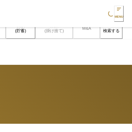
Loading...
MENU
保険

保険

M&A
検索する
(貯蓄)
(掛け捨て)