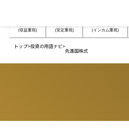
資産運用

資産運用

資産運用

(収益重視)
(安定重視)
(インカム重視)
トップ
>
投資の用語ナビ
>
先進国株式