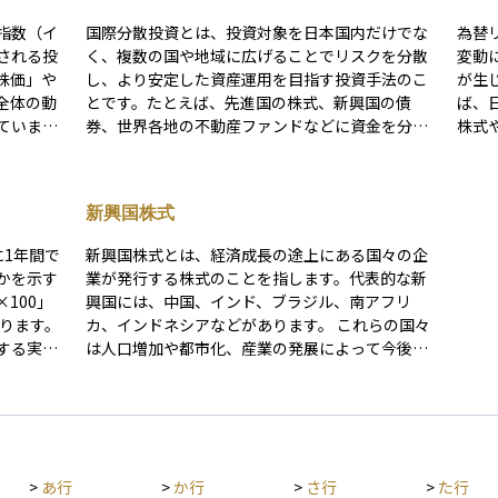
指数（イ
国際分散投資とは、投資対象を日本国内だけでな
為替
される投
く、複数の国や地域に広げることでリスクを分散
変動
株価」や
し、より安定した資産運用を目指す投資手法のこ
が生じ
全体の動
とです。たとえば、先進国の株式、新興国の債
ば、
ていま
券、世界各地の不動産ファンドなどに資金を分け
株式
ぶ手間が
て投資することで、ある一つの国の経済状況や政
円と
特徴で
治リスクが全体の資産に与える影響を抑えること
に投
数料が比
ができます。 また、通貨や市場の動きが異なる
と、
新興国株式
心者にと
国々に投資することで、経済サイクルの違いを利
しま
て選びや
用したリターンの平準化も期待できます。長期的
為替
に1年間で
新興国株式とは、経済成長の途上にある国々の企
に安定した資産形成を目指すうえで、国際分散投
為替
かを示す
業が発行する株式のことを指します。代表的な新
資はとても有効な戦略とされていますが、為替変
動産
100」
興国には、中国、インド、ブラジル、南アフリ
動や各国の制度・税制の違いにも注意が必要で
べての
なります。
カ、インドネシアなどがあります。 これらの国々
す。
とし
する実績
は人口増加や都市化、産業の発展によって今後の
通貨
用いる予
経済成長が期待されています。そのため、新興国
資産
がれば利
株式は高い成長性が魅力ですが、一方で政治的な
に投
が必ずし
不安定さや経済の変動が大きく、先進国株式と比
クの
ん。 安
べて価格の上下が激しい傾向があります。 投資初
0％程度で
心者にとってはリスクが高く感じられるかもしれ
>
あ行
>
か行
>
さ行
>
た行
裕がある
ませんが、長期的に見れば大きなリターンが期待