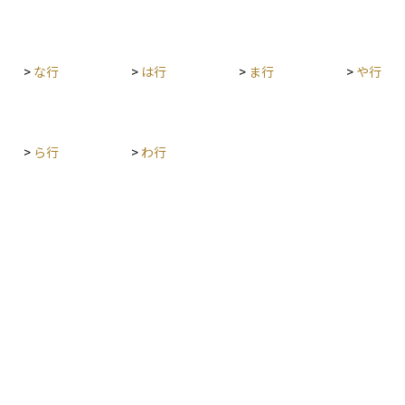
の翌営業
できる可能性があるため、分散投資の一部として
がる「配
検討されることが多いです。
受け取る配
>
な行
>
は行
>
ま行
>
や行
や債券利
る長期投
材料とな
>
ら行
>
わ行