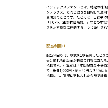
インデックスファンドとは、特定の株価
ンデックス）と同じ動きを目指して運用
資信託のことです。たとえば「日経平均
「TOPIX（東証株価指数）」などの市場
きを示す指数に連動するように設計され
す。この仕組みにより、個別の銘柄を選
なく、市場全体に分散投資ができるのが
す。また、運用の手間が少ないため、手
配当利回り
較的安いことも魅力の一つです。投資初
っては、安定した長期運用の第一歩とし
配当利回りは、株式を1株保有したとき
すいファンドの一つです。
受け取れる配当金が株価の何％に当たる
指標です。計算式は「年間配当金÷株価×
で、株価1,000円・配当40円なら4％に
指標には、実際に支払われた金額で計算
利回りと、会社予想やアナリスト予想を
想利回りの2種類があります。株価が下
回りは見かけ上上昇するため、高利回り
も割安や安全を意味するわけではありませ
定配当の見極めには、配当性向が30～5
あること、フリーキャッシュフローに余