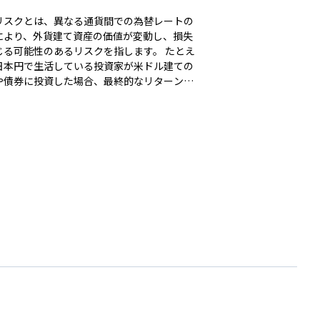
リスクとは、異なる通貨間での為替レートの
により、外貨建て資産の価値が変動し、損失
る可能性のあるリスクを指します。 たとえ
日本円で生活している投資家が米ドル建ての
や債券に投資した場合、最終的なリターンは
ドルの為替レートに大きく左右されます。仮
資先の価格が変わらなくても、円高が進む
日本円に換算した際の資産価値が目減りして
うことがあります。反対に、円安が進めば、
差益によって収益が増える場合もあります。
リスクは、外国株式、外貨建て債券、海外不
、グローバルファンドなど、外貨に関わるす
資産に存在する基本的なリスクです。 対策
ては、為替ヘッジ付きの商品を選ぶ、複数の
や地域に分散して投資する、長期的な視点で
を保有するなどの方法があります。海外資産
資する際は、リターンだけでなく、為替リス
存在も十分に理解しておくことが大切です。