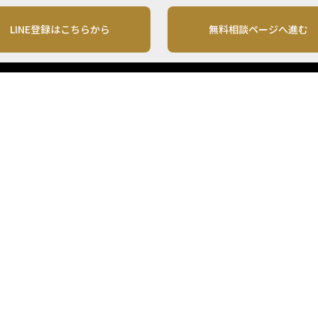
LINE登録はこちらから
無料相談ページへ進む
運営会社
利用規約
各種お問い合わせ
株式会社MONO Investment
プライバシーポリシー
コンテンツの二次利用
ンテンツは、情報の提供を目的としており、投資その他の行動を勧誘する目的で、作
投資の最終決定は、お客様ご自身でご判断いただきますようお願いいたします。 本
から入手したものですが、その情報源の確実性を保証したものではありません。 ま
があります。