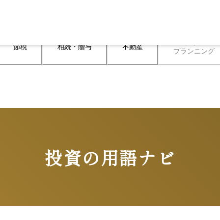
ライフ

節税
相続・贈与
不動産
プランニング
投資の用語ナビ