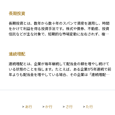
であり、企業がどれだけ株主を大切にしているかを示す指標に
もなります。特に長期投資を考えるうえでは、企業の成長性だ
長期投資
けでなく、株主還元の姿勢も大切な判断材料になります。安定
的な配当を出している企業は、収益基盤がしっかりしていると
長期投資とは、数年から数十年のスパンで資産を運用し、時間
考えられるため、投資先として安心感があります。
をかけて利益を得る投資手法です。株式や債券、不動産、投資
信託などが主な対象で、短期的な市場変動に左右されず、複利
の効果を活かして資産を増やすことを目指します。
連続増配
連続増配とは、企業が毎年継続して配当金の額を増やし続けて
いる状態のことを指します。たとえば、ある企業が5年連続で前
年よりも配当金を増やしている場合、その企業は「連続増配企
業」と呼ばれます。 この実績は、企業の収益基盤が安定してお
り、株主還元に積極的である証とされ、多くの長期投資家に支
持されています。特に米国では、10年以上連続増配している企
業を「配当貴族」、25年以上の企業を「配当王」と呼び、信頼
性の高い投資先と見なされることもあります。連続増配は将来
>
あ行
>
か行
>
さ行
>
た行
的な配当収入の成長を期待するうえで、大きな判断材料のひと
つです。