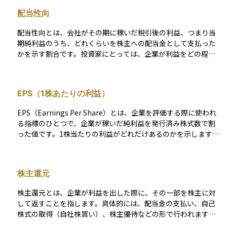
合、年に1回または2回支払われ、企業によって金額や支払い時
配当性向
期は異なります。配当は企業からの「お礼」のようなもので、
株を長く持ち続ける理由の一つになることがあります。
配当性向とは、会社がその期に稼いだ税引後の利益、つまり当
期純利益のうち、どれくらいを株主への配当金として支払った
かを示す割合です。投資家にとっては、企業が利益をどの程度
還元してくれるのかを知る目安になります。 計算方法は、1株
当たりの配当額を1株当たりの当期純利益で割って求められま
す。たとえば、配当性向が50％であれば、会社が利益の半分を
EPS（1株あたりの利益）
配当として出しているということになります。配当を重視する
投資家にとっては重要な指標であり、企業の利益配分方針を理
EPS（Earnings Per Share）とは、企業を評価する際に使われ
解するために役立ちます。
る指標のひとつで、企業が稼いだ純利益を発行済み株式数で割
った値です。1株当たりの利益がどれだけあるのかを示します。
EPS = 当期純利益÷発行済株式数 EPSは株式投資の重要な指標
であり、企業の収益性を測る基準として活用されます。EPSが
高いほど、投資家にとって魅力的な企業とされることが多いで
株主還元
す。
株主還元とは、企業が利益を出した際に、その一部を株主に対
して返すことを指します。具体的には、配当金の支払い、自己
株式の取得（自社株買い）、株主優待などの形で行われます。
これらは、株を保有している人にとっての「見えるリターン」