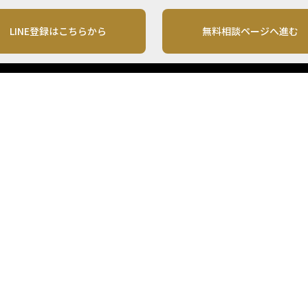
LINE登録はこちらから
無料相談ページへ進む
運営会社
利用規約
各種お問い合わせ
株式会社MONO Investment
プライバシーポリシー
コンテンツの二次利用
ンテンツは、情報の提供を目的としており、投資その他の行動を勧誘する目的で、作
投資の最終決定は、お客様ご自身でご判断いただきますようお願いいたします。 本
から入手したものですが、その情報源の確実性を保証したものではありません。 ま
があります。