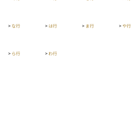
>
な行
>
は行
>
ま行
>
や行
>
ら行
>
わ行