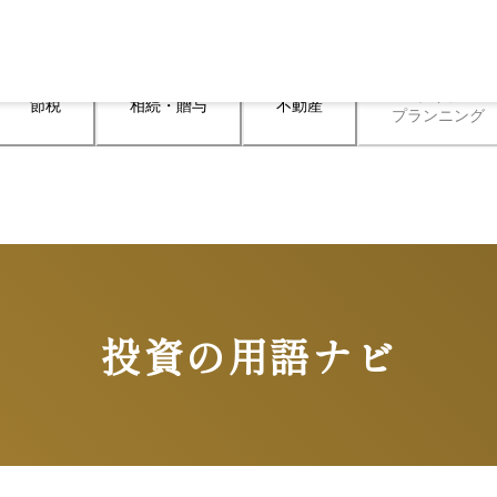
ライフ

節税
相続・贈与
不動産
プランニング
投資の用語ナビ