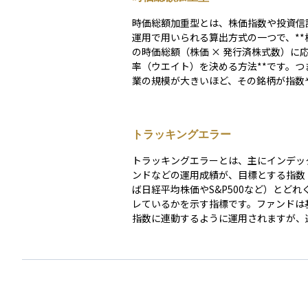
時価総額加重型とは、株価指数や投資信
運用で用いられる算出方式の一つで、**
の時価総額（株価 × 発行済株式数）に
率（ウエイト）を決める方法**です。つ
業の規模が大きいほど、その銘柄が指数
ド全体に与える影響も大きくなります。 たとえ
ば、時価総額加重型の株価指数では、ア
マイクロソフトのような巨大企業の動き
トラッキングエラー
全体の変動に大きく影響を与えます。逆
総額の小さい企業は指数への影響が小さ
トラッキングエラーとは、主にインデッ
す。 この方式は、市場全体の動きを自然に反映し
ンドなどの運用成績が、目標とする指数
やすく、売買や構成比の調整がシンプル
ば日経平均株価やS&P500など）とどれ
であることから、S&P500やCRSP US
レているかを示す指標です。ファンドは
マーケット・インデックスなど、多くの
指数に連動するように運用されますが、
インデックスで採用されています。 一方で、時価
トや売買のタイミングの違いなどにより
総額が大きい銘柄に偏りやすくなるため
成績が指数と完全に一致することはまれで
業種や企業に依存した構成になることも
の差が大きいほど、運用が指数とずれて
散効果がやや限定的になるケースもあり
価されます。トラッキングエラーが小さ
産運用においては、この構造を理解して
より正確に指数に連動しているとされ、
で、ポートフォリオ全体のバランスやリ
クス投資においては重要な確認ポイント