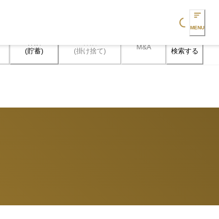
Loading...
MENU
保険

保険

M&A
検索する
(貯蓄)
(掛け捨て)