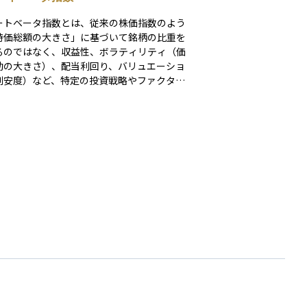
ートベータ指数とは、従来の株価指数のよう
時価総額の大きさ」に基づいて銘柄の比重を
るのではなく、収益性、ボラティリティ（価
動の大きさ）、配当利回り、バリュエーショ
割安度）など、特定の投資戦略やファクター
因）に基づいて構成される株価指数のことで
これにより、リスクを抑えながら市場平均を
成果を目指すことができます。 たとえば、
大企業が多いというだけで選ぶのではなく、
定して高配当を出している企業」や「株価の
が小さい企業」などを組み合わせて、より戦
なポートフォリオを作るのがスマートベータ
です。 初心者の方には、「単なる平
はなく、ちょっと“かしこく”工夫された指
とイメージするとわかりやすいでしょう。最
は、ETF（上場投資信託）などでもこの考え
取り入れた商品が増えており、パッシブ運用
クティブ運用の中間的な存在として注目され
ます。