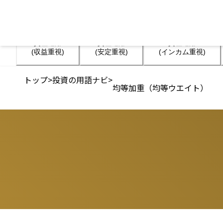
資産運用

資産運用

資産運用

(収益重視)
(安定重視)
(インカム重視)
トップ
>
投資の用語ナビ
>
均等加重（均等ウエイト）