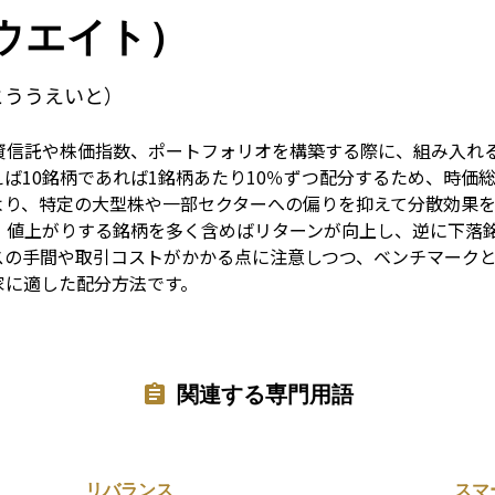
Term
ウエイト）
とううえいと）
資信託や株価指数、ポートフォリオを構築する際に、組み入れ
ば10銘柄であれば1銘柄あたり10％ずつ配分するため、時価
より、特定の大型株や一部セクターへの偏りを抑えて分散効果
、値上がりする銘柄を多く含めばリターンが向上し、逆に下落
スの手間や取引コストがかかる点に注意しつつ、ベンチマーク
家に適した配分方法です。
関連する専門用語
リバランス
スマ