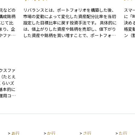
託などの
リバランスとは、ポートフォリオを構築した後、
スマ
構成銘柄
市場の変動によって変化した資産配分比率を当初
に「
応じて比
設定した目標比率に戻す投資手法です。 具体的に
決め
まり、企
は、値上がりした資産や銘柄を売却し、値下がり
格変
やファン
した資産や銘柄を買い増すことで、ポートフォリ
ン（
オ全体の資産構成比率を維持します。これは過剰
（要
ップルや
なリスクを回避し、ポートフォリオの安定性を保
す。
が、指数
つためのリスク管理手法として、定期的に実施さ
上回る
に、時価
れます。 例えば、株式が上昇して目標比率を超え
単に
くなりま
た場合、その一部を売却して債券や現金に再配分
「安
クスファ
するといった調整を行います。なお、近年では自
変動
（たとえ
で効率的
動リバランス機能を提供する投資サービスも登場
略的
くらいズ
トータル・
しています。
指数の考え方
基本的に
代表的な
均で
運用コス
数」
、実際の
、特定の
近で
す。 こ
あり、分
方を
いると評
ます。資
とア
いほど、
おくこと
てい
インデッ
スクをよ
>
あ行
>
か行
>
さ行
>
た行
となりま