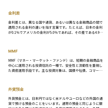
ドルの為替レートに大きく左右されます。仮に投資先の価格が
変わらなくても、円高が進むと、日本円に換算した際の資産価
金利差
値が目減りしてしまうことがあります。反対に、円安が進め
ば、為替差益によって収益が増える場合もあります。 為替リス
金利差とは、異なる国や通貨、あるいは異なる金融商品の間で
クは、外国株式、外貨建て債券、海外不動産、グローバルファ
適用される金利の違いを指す言葉です。たとえば、日本の金利
ンドなど、外貨に関わるすべての資産に存在する基本的なリス
が0.1％でアメリカの金利が5.0％であれば、その差である4.9％
クです。 対策としては、為替ヘッジ付きの商品を選ぶ、複数の
が金利差になります。この金利差は、為替相場や資産運用の判
通貨や地域に分散して投資する、長期的な視点で資産を保有す
断に大きな影響を与えます。 たとえば、金利の高い国に投資す
るなどの方法があります。海外資産に投資する際は、リターン
ればより多くの利息が得られるため、資金がその国に集まりや
だけでなく、為替リスクの存在も十分に理解しておくことが大
MMF
すくなり、通貨が高くなる傾向があります。一方で、為替リス
切です。
クや経済状況の違いにも注意が必要です。個人投資家にとって
MMF（マネー・マーケット・ファンド）は、短期の金融商品を
は、外貨建て預金や外国債券などの運用で金利差が収益に直結
中心に運用される投資信託の一種で、安全性と流動性を重視し
するため、しっかり理解しておくことが重要です。
た資産運用手段です。主な投資対象は、国債や社債、コマーシ
ャルペーパー（CP）などの信用度の高い短期証券で、銀行預金
よりも高い利回りを目指しつつ、価格変動リスクを抑える設計
になっています。MMFは通常、出資後すぐに換金可能で、短期
外貨預金
的な資金管理に適しています。日本では、かつて円建てのMMF
が提供されていましたが、低金利環境や元本割れのリスクか
外貨預金とは、日本円ではなく米ドルやユーロなどの外国の通
ら、2017年までに各運用会社が償還を決定し、現在では提供さ
貨で預ける預金のことをいいます。通常の預金と同じように銀
れていません。一方、外貨建てのMMFは引き続き販売されてお