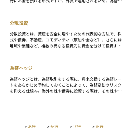
行にお金を預ける形式ですが、外貨で運用されるため、為替レ
り、2025年1月末時点での残高は約2.7兆円と報告されていま
ートの変動によって元本や利息の受取額が増えたり減ったりし
す。
ます。 たとえば、円安になると、外貨を円に戻したときの受取
額が増える一方で、円高になると損をすることもあります。ま
分散投資
た、外貨預金は日本の預金保険制度の対象外であり、元本保証
がない点にも注意が必要です。利率が高めに設定されているこ
分散投資とは、資産を安全に増やすための代表的な方法で、株
とが多く、円預金よりも高い利回りを狙える反面、為替リスク
式や債券、不動産、コモディティ（原油や金など）、さらには
という特有のリスクを伴うため、初心者の方には慎重な検討が
地域や業種など、複数の異なる投資先に資金を分けて投資する
求められる商品です。
戦略です。 例えば、特定の国の株式市場が大きく下落した場合
でも、債券や他の地域の資産が値上がりする可能性があれば、
全体としての損失を軽減できます。このように、資金を一カ所
為替ヘッジ
に集中させるよりも値動きの影響が分散されるため、長期的に
はより安定したリターンが期待できます。 ただし、あらゆるリ
為替ヘッジとは、為替取引をする際に、将来交換する為替レー
スクが消えるわけではなく、世界全体の経済状況が悪化すれば
トをあらかじめ予約しておくことによって、為替変動のリスク
同時に下落するケースもあるため、投資を行う際は目標や投資
を抑える仕組み。海外の株や債券に投資する際は、その株や債
期間、リスク許容度を考慮したうえで、計画的に実行すること
券の価値が下がるリスクだけでなく、為替の変動により円に換
が大切です。
算した時の価値が下がるリスクも負うことになるので、後者の
リスクを抑えるために為替ヘッジが行われる。
>
あ行
>
か行
>
さ行
>
た行