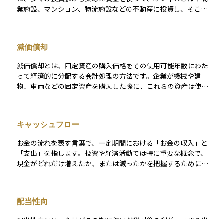
業施設、マンション、物流施設などの不動産に投資し、そこで
得られた賃貸収入や売却益を分配する金融商品です。 REITは証
券取引所に上場されており、株式と同じように市場で売買でき
ます。そのため、通常の不動産投資と比べて流動性が高く、少
減価償却
額から手軽に不動産投資を始められるのが大きな特徴です。 投
資家は、REITを通じて間接的にさまざまな不動産の「オーナ
減価償却とは、固定資産の購入価格をその使用可能年数にわた
ー」となり、不動産運用のプロによる安定した収益（インカム
って経済的に分配する会計処理の方法です。企業が機械や建
ゲイン）を得ることができます。しかも、実物の不動産を所有
物、車両などの固定資産を購入した際に、これらの資産は使用
するわけではないので、物件の管理や修繕といった手間がかか
することで徐々に価値を失います。減価償却を行うことで、資
らない点も魅力です。また、複数の物件に分散投資しているた
産のコストをその寿命にわたって費用として計上し、その結果
め、リスクを抑えながら収益を狙える点も人気の理由です。 一
として企業の財務報告が実態に即したものになることを目指し
方で、REITの価格は、不動産市況や金利の動向、経済環境の変
キャッシュフロー
ます。 減価償却には様々な方法がありますが、一般的なものに
化などの影響を受けます。特に金利が上昇すると、REITの価格
直線法、定率法、数字和法があります。直線法はもっとも単純
が下がる傾向があるため、市場環境を定期的にチェックしなが
お金の流れを表す言葉で、一定期間における「お金の収入」と
で、資産の耐用年数にわたって均等に費用を計上します。定率
ら投資判断を行うことが重要です。 REITは、安定した収益を重
「支出」を指します。投資や経済活動では特に重要な概念で、
法は残存価値を基に毎年一定の割合で費用を計上し、数字和法
視する人や、実物資産への投資に関心があるものの手間やコス
現金がどれだけ増えたか、または減ったかを把握するために使
では耐用年数の初年度に最も多くの費用を計上し、年数が経過
トを抑えたい人にとって、有力な選択肢となる資産運用手段の
われます。キャッシュフローは大きく3つに分かれます。 1つ目
するにつれてその額を減らしていきます。 減価償却は税務上も
一つです。
は本業による収益や費用を示す「営業キャッシュフロー」、2つ
重要で、企業は減価償却費を経費として計上することで課税所
目は資産の購入や売却に関連する「投資キャッシュフロー」、3
得を減少させることができます。このため、適切な減価償却方
配当性向
つ目は借入金や配当などの「財務キャッシュフロー」です。 キ
法の選択と計算は、企業の税負担の管理にも直接関連していま
ャッシュフローがプラスであれば手元にお金が増えている状