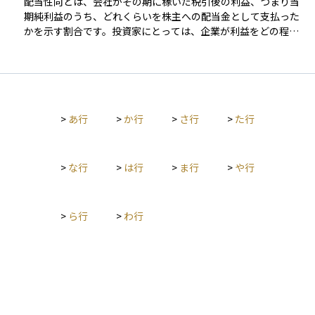
す。
配当性向とは、会社がその期に稼いだ税引後の利益、つまり当
態、マイナスであれば減っている状態を示します。これを理解
期純利益のうち、どれくらいを株主への配当金として支払った
することで、資産の健全性や投資先の実態を見極めることがで
かを示す割合です。投資家にとっては、企業が利益をどの程度
き、初心者でも資金管理や投資判断の基礎として役立てられま
還元してくれるのかを知る目安になります。 計算方法は、1株
す。
当たりの配当額を1株当たりの当期純利益で割って求められま
す。たとえば、配当性向が50％であれば、会社が利益の半分を
配当として出しているということになります。配当を重視する
投資家にとっては重要な指標であり、企業の利益配分方針を理
>
あ行
>
か行
>
さ行
>
た行
解するために役立ちます。
>
な行
>
は行
>
ま行
>
や行
>
ら行
>
わ行