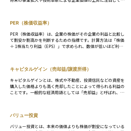
将来の事業拡大や技術革新による企業価値の上昇に注目して投
資されるため、株価はその成長期待を反映して割高になる傾向
があります。代表的な業種にはIT、バイオテクノロジー、新エ
ネルギーなど革新的な分野が多く、上場直後のベンチャー企業
PER（株価収益率）
や赤字ながらも将来性が評価されている企業も含まれます。一
方で、実際の業績が期待に届かない場合には、株価が急落する
PER（株価収益率）は、企業の株価がその企業の利益と比較し
リスクも高いため、投資判断には成長性だけでなく事業の持続
て割安か割高かを判断するための指標です。計算方法は「株価
可能性や市場環境の見極めも重要です。長期的な視点でのリタ
÷ 1株当たり利益（EPS）」で求められ、数値が低いほど利益
ーンを重視する投資スタイルとの相性がよいとされています。
に対して株価が割安であることを示します。ただし、業界ごと
の平均PERが異なるため、他の企業や市場全体と比較して判断
することが重要です。PERが高い場合は将来の成長期待が大き
キャピタルゲイン（売却益/譲渡所得）
いと解釈されることもありますが、過大評価されている可能性
もあるため注意が必要です。
キャピタルゲインとは、株式や不動産、投資信託などの資産を
購入した価格よりも高く売却したことによって得られる利益の
ことです。一般的な経済用語としては「売却益」と呼ばれ、資
産運用における収益のひとつとして広く使われています。日本
の税法においては、このキャピタルゲインは「譲渡所得」とし
て分類され、確定申告などで所得として扱われます。つまり、
バリュー投資
経済的な意味ではキャピタルゲインと譲渡所得は同様の概念を
指しますが、前者が広義の利益、後者が課税対象としての所得
バリュー投資とは、本来の価値よりも株価が割安になっている
という違いがあります。投資の成果を判断したり、税金を計算