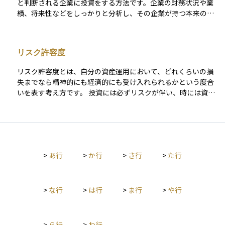
と判断される企業に投資をする方法です。企業の財務状況や業
したりするうえで、両者の使われ方を正しく理解することが大
績、将来性などをしっかりと分析し、その企業が持つ本来の価
切です。
値に比べて株価が低いと考えられる場合に株を購入します。そ
して、時間の経過とともに株価が本来の価値に近づくことを期
待して利益を得ようとする考え方です。市場の流れに左右され
リスク許容度
ず、じっくりと資産を育てたい人に向いている投資手法です。
リスク許容度とは、自分の資産運用において、どれくらいの損
失までなら精神的にも経済的にも受け入れられるかという度合
いを表す考え方です。 投資には必ずリスクが伴い、時には資産
が目減りすることもあります。そのときに、どのくらいの下落
まで冷静に対応できるか、また生活に支障が出ないかという観
点で、自分のリスク許容度を見極めることが大切です。 年齢、
収入、資産の状況、投資経験、投資の目的などによって人それ
ぞれ異なり、リスク許容度が高い人は価格変動の大きい商品に
>
あ行
>
か行
>
さ行
>
た行
も挑戦できますが、低い人は安定性の高い商品を選ぶほうが安
心です。自分のリスク許容度を正しく理解することで、無理の
ない投資計画を立てることができます。
>
な行
>
は行
>
ま行
>
や行
>
ら行
>
わ行