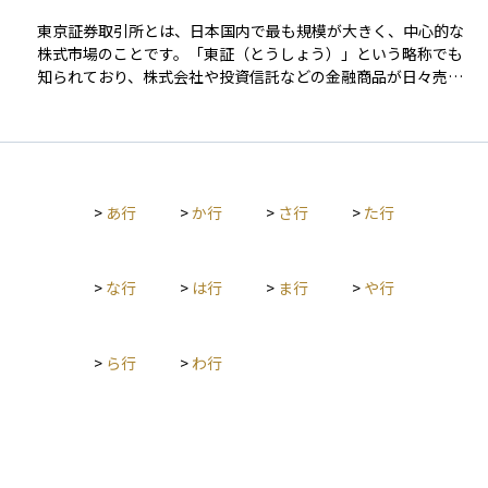
価格は需要と供給をもとに決定され、上場初日に初値が形成さ
です。短期間で大きな利益を得る可能性がある一方で、急激な
れます。 投資家にとってIPOは、成長企業への投資機会となる
東京証券取引所とは、日本国内で最も規模が大きく、中心的な
価格下落によって大きな損失を被るリスクもあります。投資初
一方、初値が公募価格を大きく上回ることもあれば、期待ほど
株式市場のことです。「東証（とうしょう）」という略称でも
心者にとっては、自分のリスク許容度をしっかり把握し、慎重
上昇しない場合もあるため、市場の動向をよく見極める必要が
知られており、株式会社や投資信託などの金融商品が日々売買
に投資判断を行うことが大切です。
あります。また、ロックアップ期間（上場後一定期間、大株主
されている場所です。 上場企業は、一定の基準を満たすことで
が株を売れない規制）が解除された後に売却が増えることで、
東京証券取引所で株式を公開でき、投資家はこれらの株を売買
株価が下落するリスクもあるため注意が必要です。
することで資産運用を行います。2022年には、従来の市場区分
が見直され、「プライム市場」「スタンダード市場」「グロー
ス市場」の3つに再編されました。東京証券取引所の動向は、日
>
あ行
>
か行
>
さ行
>
た行
本の経済全体を反映する指標としても注目されており、日経平
均株価やTOPIXなどの主要な株価指数もここで算出されていま
す。資産運用を始めるうえで、非常に基本かつ重要な取引所で
す。
>
な行
>
は行
>
ま行
>
や行
>
ら行
>
わ行