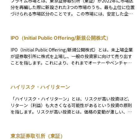
プライム市場とは、東京証券取引所（東証）が2022年に市場区
分を再編した際に新設された3つの市場のうち、最も上位に位置
づけられる市場区分のことです。 この市場には、安定した企業
経営や高いガバナンス（企業統治）、適切な情報開示が求めら
れ、主に国内外の機関投資家が投資対象とすることを想定して
います。 プライム市場に上場するためには、株主数や流通株式
IPO（Initial Public Offering/新規公開株式）
比率、コーポレートガバナンス体制などの厳しい基準を満たす
必要があります。そのため、プライム市場に上場している企業
IPO（Initial Public Offering/新規公開株式）とは、未上場企業
は、信頼性や成長性が高いと評価される傾向があります。投資
が証券取引所に株式を上場し、一般の投資家に向けて売り出す
初心者にとっても、この市場に上場している銘柄は比較的安心
ことを指します。これにより、それまでオーナーやベンチャー
して調べ始める対象として適しています。
キャピタル（VC）など限られた株主のみが保有していた株式
が、市場を通じて誰でも売買できるようになります。 企業にと
ってIPOは、成長資金を調達するだけでなく、知名度や信用力
ハイリスク・ハイリターン
を向上させる手段の一つです。また、創業者やVCが投資を回収
（エグジット）する機会にもなり、優秀な人材を確保するため
「ハイリスク・ハイリターン」とは、リスクが高い投資ほど、
のストックオプション制度の活用が可能になるといったメリッ
リターン（利益）も大きくなる可能性があるという投資の原則
トもあります。一方で、上場後は業績や経営方針が市場の厳し
を指します。リスクが高い投資とは、価格の変動が激しい、予
い評価を受けるため、ガバナンスの強化や継続的な成長が求め
測が難しいなどの特徴があり、その分、投資で得られる利益も
られます。 IPOのプロセスは、主幹事証券の選定、証券取引所
大きくなることがあります。しかし、反対に損失を被るリスク
の審査、目論見書の作成、投資家向けのロードショー、仮条件
も大きくなるため、慎重に判断する必要があります。 例えば、
の設定、公募・売出価格の決定などを経て進められます。公募
東京証券取引所（東証）
株式投資や暗号資産などはハイリスク・ハイリターンの代表例