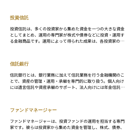
投資信託
投資信託は、多くの投資家から集めた資金を一つの大きな資金
としてまとめ、運用の専門家が株式や債券などに投資・運用す
る金融商品です。運用によって得られた成果は、各投資家の投
資額に応じて分配される仕組みとなっています。 この商品の特
徴は、少額から始められることと分散投資の効果が得やすい点
にあります。ただし、運用管理に必要な信託報酬や購入時手数
信託銀行
料などのコストが発生することにも注意が必要です。また、投
資信託ごとに運用方針やリスクの水準が異なり、運用の専門家
信託銀行とは、銀行業務に加えて信託業務を行う金融機関のこ
がその方針に基づいて投資先を選定し、資金を運用していきま
とで、資産の管理・運用・承継を専門的に取り扱う。個人向け
す。
には遺言信託や資産承継のサポート、法人向けには年金信託や
不動産管理などを提供する。特に、富裕層に対する資産保全や
相続対策の面で重要な役割を果たし、長期的な資産管理の手段
として活用される。信託契約を通じて、顧客の資産を安全に管
ファンドマネージャー
理し、特定の目的に沿った資産運用が可能となる。
ファンドマネージャーは、投資ファンドの運用を担当する専門
家です。彼らは投資家から集めた資金を管理し、株式、債券、