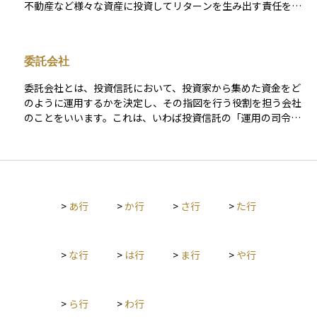
不動産など様々な資産に投資してリターンを生み出す責任を持
っています。ファンドマネージャーの主な役割は、市場の分
析、投資戦略の立案、資産の選定と配置、リスク管理、そして
ファンドの全体的なパフォーマンスの最適化です。 ファンドマ
委託会社
ネージャーは、経済情勢、業界動向、企業の財務健全性など幅
広い知識が要求されるため、金融市場に関する深い理解と分析
委託会社とは、投資信託において、投資家から集めた資金をど
能力が必要です。彼らの投資判断は、ファンドの成績に直接的
のように運用するかを決定し、その指図を行う役割を担う会社
な影響を及ぼすため、投資家からの信頼を獲得することが非常
のことをいいます。これは、いわば投資信託の「運用の司令
に重要です。 また、ファンドマネージャーは投資家とのコミュ
塔」にあたる存在で、実際に株式や債券などへの投資方針を立
ニケーションも担当し、投資戦略の説明、成績報告、市場の見
て、売買の判断を行います。委託会社は、信託銀行（受託会
通しの提供などを行います。投資ファンドの成功は、ファンド
社）や販売会社と協力しながら投資信託を組成・運営してお
マネージャーのスキルと経験に大きく依存しており、そのため
り、投資家はこの委託会社の運用力に信頼して資金を託すこと
彼らは投資業界において中心的な役割を果たしています。
になります。また、委託会社には「運用のプロ」であるファン
>
あ行
>
か行
>
さ行
>
た行
ドマネージャーやアナリストが在籍しており、経済や市場の動
きを分析しながら投資判断を下します。初心者にとってはあま
り目立たない存在かもしれませんが、投資信託を選ぶ際には、
この委託会社がどれだけ信頼できるかが、将来の運用成果に大
>
な行
>
は行
>
ま行
>
や行
きく関わる重要なポイントになります。
>
ら行
>
わ行