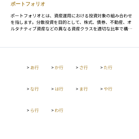
化した最終利回り（YTM）、株式なら株価に対する年間配当の
ポートフォリオ
み）を抑えられると期待されています。 具体的には、「相場が
割合である配当利回り、不動産投資なら純賃料収入を物件価格
下がったときはより多くの口数や株数を買える」「相場が高い
で割ったネット利回りと、対象資産ごとに計算対象は変わりま
ポートフォリオとは、資産運用における投資対象の組み合わせ
ときは割高な投資を抑えられる」という形で、平均取得単価が
す。 また、名目利回りだけでは購買力の変化や税・手数料の影
を指します。分散投資を目的として、株式、債券、不動産、オ
平準化される効果があります。この仕組みは英語で「ドルコス
響を見落としやすいため、インフレ調整後や税控除後のネット
ルタナティブ資産などの異なる資産クラスを適切な比率で構成
ト平均法（Dollar Cost Averaging）」とも呼ばれ、特に長期運
利回りも確認することが重要です。複利運用では得た収益を再
します。投資家のリスク許容度や目標に応じてポートフォリオ
用を考えている初心者からベテランまで、多くの投資家が活用
投資することでリターンが雪だるま式に増えますから、年間リ
を設計し、リスクとリターンのバランスを最適化します。ま
している戦略です。 ただし、積立投資を行ったからといって必
ターンとトータルリターンを意識しながら、複利効果・インフ
た、運用期間中に市場状況が変化した場合には、リバランスを
ずリスクが軽減されるわけではなく、投資対象自体の価格が大
レ・コストを総合的に考慮すると、より適切なリスクとリター
通じて当初の配分比率を維持します。ポートフォリオ管理は、
きく下落した場合には損失が出る可能性もあります。したがっ
ンのバランスを見極められます。
リスク管理の重要な手法です。
て、積立する商品や期間、目標リスクなどをしっかり考えたう
>
あ行
>
か行
>
さ行
>
た行
えで、自分の資産配分に合った方法を選ぶことが大切です。
>
な行
>
は行
>
ま行
>
や行
>
ら行
>
わ行