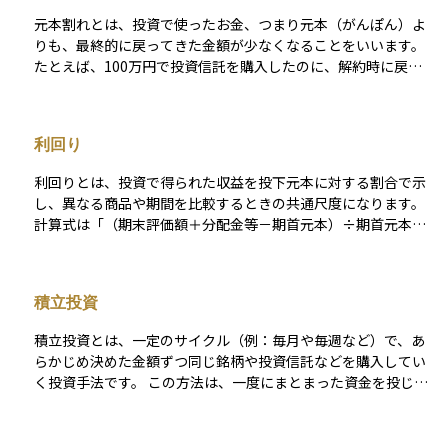
元本割れとは、投資で使ったお金、つまり元本（がんぽん）よ
りも、最終的に戻ってきた金額が少なくなることをいいます。
たとえば、100万円で投資信託を購入したのに、解約時に戻っ
てきたのが90万円だった場合、この差額10万円が損失であり、
「元本割れした」という状態です。 特に、価格が変動する商
品、たとえば株式や投資信託、債券などでは、将来の価格や分
利回り
配金が保証されているわけではないため、元本割れのリスクが
あります。「絶対に損をしたくない」と考える方にとっては、
利回りとは、投資で得られた収益を投下元本に対する割合で示
このリスクを正しく理解することがとても重要です。金融商品
し、異なる商品や期間を比較するときの共通尺度になります。
を選ぶときには、利回りだけでなく元本割れの可能性も十分に
計算式は「（期末評価額＋分配金等－期首元本）÷期首元本」
考慮しましょう。
で、原則として年率に換算して示します。この“年率”をどの期
間で切り取るかによって、利回りは年間リターンとトータルリ
ターンの二つに大別されます。 年間リターンは「ある１年間だ
積立投資
けの利回り」を示す瞬間値で、直近の運用成績や市場の勢いを
把握するのに適しています。トータルリターンは「保有開始か
積立投資とは、一定のサイクル（例：毎月や毎週など）で、あ
ら売却・償還までの累積リターン」を示し、長期投資の成果を
らかじめ決めた金額ずつ同じ銘柄や投資信託などを購入してい
測る指標です。保有期間が異なる商品どうしを比べるときは、
く投資手法です。 この方法は、一度にまとまった資金を投じる
トータルリターンを年平均成長率（CAGR）に換算して年率を
「一括投資」とは異なり、少額から始められるのが特徴です。
そろすことで、複利効果を含めた公平な比較ができます。 債券
また、購入時期を複数回に分散できるため、相場が高いタイミ
なら市場価格を反映した現在利回りや償還までの総収益を年率
ングで一度に大量購入してしまうリスク（いわゆる高値づか