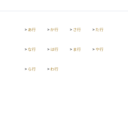
ーや信用スコアなどが総合的に評価されます。 また、購入予定
の物件価値や担保評価も重要な判断材料となります。審査に通
ると、希望額のローンを借りられる可能性が高まり、より有利
な金利条件を得られる場合もあります。反対に、返済能力が不
>
あ行
>
か行
>
さ行
>
た行
足していると判断されたり、過去の支払い遅延や事故情報があ
る場合は、借入が難しくなることがあります。資産運用におい
ては、住宅ローン審査の通過は不動産投資や住居取得の第一歩
となる重要な関門です。
>
な行
>
は行
>
ま行
>
や行
>
ら行
>
わ行