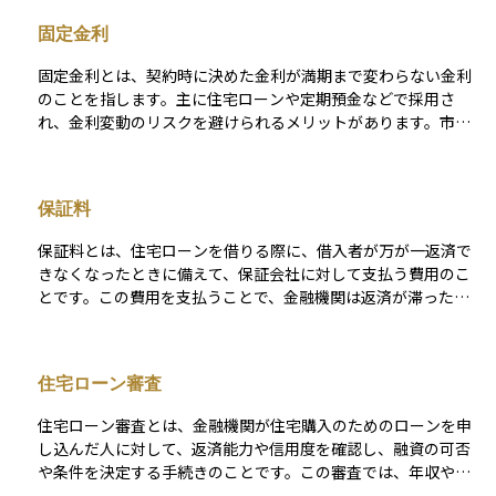
くなるメリットがあります。 主にマイホームの新築・購入・リ
固定金利
フォームに利用され、一定の技術基準や住宅性能（例：省エネ
性、耐震性）を満たす住宅が対象です。また、所得制限がな
固定金利とは、契約時に決めた金利が満期まで変わらない金利
く、自営業者やフリーランスの方にも利用しやすいローンとし
のことを指します。主に住宅ローンや定期預金などで採用さ
て知られています。金融機関ごとに取り扱い条件や金利は異な
れ、金利変動のリスクを避けられるメリットがあります。市場
りますが、公的性格を持つ制度として、住宅取得支援の重要な
金利が上昇しても支払額が増えないため、長期的な資金計画を
選択肢となっています。
立てやすい一方で、市場金利が下がった場合には高い金利を支
払い続けるデメリットもあります。
保証料
保証料とは、住宅ローンを借りる際に、借入者が万が一返済で
きなくなったときに備えて、保証会社に対して支払う費用のこ
とです。この費用を支払うことで、金融機関は返済が滞った場
合でも保証会社から返済分を受け取ることができ、貸し倒れの
リスクを減らすことができます。 借入者にとっては、連帯保証
人を立てずにローンを組むことができるというメリットがあり
住宅ローン審査
ます。保証料の支払い方法には、ローン契約時に一括で支払う
方法と、毎月の返済に上乗せして支払う方法があり、金額や支
住宅ローン審査とは、金融機関が住宅購入のためのローンを申
払方法は金融機関や保証会社によって異なります。なお、「フ
し込んだ人に対して、返済能力や信用度を確認し、融資の可否
ラット35買取型」のように、保証料が原則として不要なローン
や条件を決定する手続きのことです。この審査では、年収や勤
商品もあるため、事前に確認することが大切です。
務先、勤続年数、既存の借入状況、そしてクレジットヒストリ