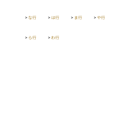
す。
て、介護特約の重要性は高まっています。
>
な行
>
は行
>
ま行
>
や行
>
ら行
>
わ行