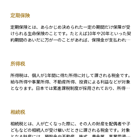
約返戻金」も一定程度蓄積されるため、保障と同時に資産形成
の手段としても利用されます。 保険料は一定期間で払い終える
定期保険
ものや、生涯支払い続けるものなど、契約によってさまざまで
す。遺族への経済的保障を目的に契約されることが多く、老後
定期保険とは、あらかじめ決められた一定の期間だけ保障が受
の資金準備や相続対策としても活用されます。途中で解約する
けられる生命保険のことです。たとえば10年や20年といった契
と、払い込んだ金額よりも少ない返戻金しか戻らないこともあ
約期間のあいだに万が一のことがあれば、保険金が支払われま
るため、長期の視点で加入することが前提となる保険です。
すが、その期間を過ぎると保障はなくなります。保障期間が限
定されているため、保険料は比較的安く設定されています。特
に子育て世代や住宅ローンを抱えている方など、特定の期間だ
所得税
け万が一の保障を重視したい場合に適しています。貯蓄性はな
く、純粋に「保障のための保険」である点が特徴です。
所得税は、個人が1年間に得た所得に対して課される税金です。
給与所得や事業所得、不動産所得、投資による利益などが対象
となります。日本では累進課税制度が採用されており、所得が
高いほど税率が上がります。給与所得者は源泉徴収により毎月
の給与から所得税が差し引かれ、年末調整や確定申告で精算さ
れます。控除制度もあり、基礎控除や扶養控除、医療費控除な
相続税
どを活用することで課税所得を減らし、税負担を軽減できま
す。
相続税とは、人が亡くなった際に、その人の財産を配偶者や子
どもなどの相続人が受け継いだときに課される税金です。対象
となる財産には、預貯金や不動産、株式、貴金属、事業用資産