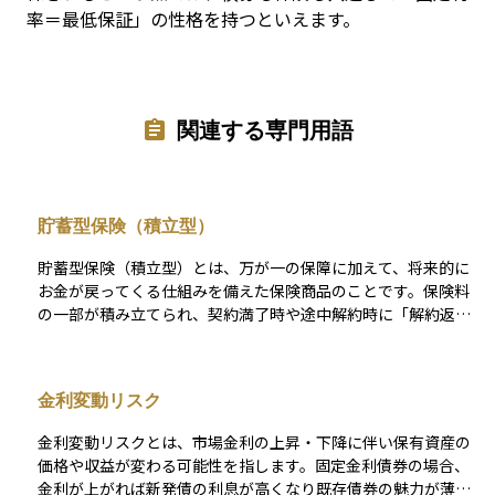
率＝最低保証」の性格を持つといえます。
関連する専門用語
貯蓄型保険（積立型）
貯蓄型保険（積立型）とは、万が一の保障に加えて、将来的に
お金が戻ってくる仕組みを備えた保険商品のことです。保険料
の一部が積み立てられ、契約満了時や途中解約時に「解約返戻
金」や「満期保険金」として受け取れるようになっています。
代表的な商品には、終身保険、養老保険、学資保険などがあ
り、保険としての安心を持ちながら、同時に資産形成も行える
金利変動リスク
のが特徴です。特に、教育資金や老後資金の準備、相続対策な
ど、目的を持った長期の計画に活用されます。 「掛け捨て型保
金利変動リスクとは、市場金利の上昇・下降に伴い保有資産の
険」と異なり、支払った保険料が将来的に戻ってくるため、保
価格や収益が変わる可能性を指します。固定金利債券の場合、
険と貯金の“ハイブリッド”として位置づけられる商品です。た
金利が上がれば新発債の利息が高くなり既存債券の魅力が薄れ