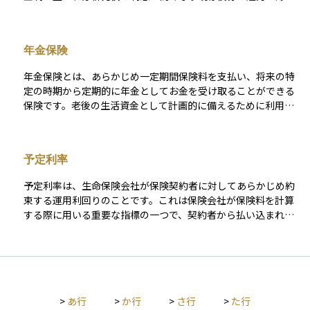
だし、途中解約すると元本割れするリスクがあるほか、運用利
るため価格は下落し、逆に金利が下がれば既存債券の利息が相
回りが低めに抑えられていることが多いため、目的と期間をし
対的に高く映るため価格は上昇しやすくなります。価格の振れ
っかり考えて加入することが大切です。 保障と貯蓄を1つの仕
幅は「デュレーション」と呼ばれる指標で測定でき、残存期間
組みで両立させたい人にとって、計画的な資産形成の手段とし
年金保険
が長いほど同じ1％の金利変化でも値動きが大きくなる点が特徴
て有効な選択肢のひとつです。
です。短期債は影響が小さく、長期債は大きいという感覚を持
年金保険とは、あらかじめ一定期間保険料を支払い、将来の特
つとリスク把握が容易になります。 金利を動かす主因は中央銀
定の時期から定期的に年金としてお金を受け取ることができる
行の政策金利変更や景気の強弱、インフレ期待であり、これら
保険です。老後の生活資金として計画的に備えるために利用さ
のニュースを追うことで金利の方向性をある程度予測できま
れることが多く、公的年金だけでは不安な場合の補完的な役割
す。ただし金利の動向は株式や不動産投資信託（REIT）にも波
を果たします。受け取る年金の期間は、一定期間だけ受け取る
及し、企業の資金調達コストや配当余力、賃料収入見通しを通
「確定年金」や、生きている限り受け取れる「終身年金」など
じて価格変動をもたらすため、債券以外にも広く目配りが必要
予定利率
複数のタイプがあります。また、運用方法によって、あらかじ
です。さらに変動金利債券や変動金利住宅ローンのように、金
め受取額が決まっている「定額型」と、運用成果によって受取
利上昇局面で利息が増えるものも存在する一方、支払利息が膨
予定利率は、生命保険会社が保険契約者に対してあらかじめ約
額が変動する「変額型」があります。将来の安心を得るため
らむ負の側面もある点には注意が求められます。 リスクを抑え
束する運用利回りのことです。これは保険会社が保険料を計算
に、長期的な視点で資金を準備する手段として有効です。
ながらリターンを狙うには複数の打ち手があります。償還時期
する際に用いる重要な指標の一つで、契約者から払い込まれた
の異なる債券を階段状に保有して高金利局面で再投資しやすく
保険料を運用して得られると予想される運用利回りを表しま
するラダー戦略、金利上昇期にはデュレーションを短くして価
す。 予定利率は保険料の設定に大きな影響を与えます。予定利
格下落を抑え、低下期には長くして値上がり益を取りにいく期
率が高い場合は保険料が安くなり、低い場合は高くなります。
間調整、株式やREIT、金利ヘッジETFなど異なる値動きを示す
これは、高い予定利率では将来の運用によるリターンを多く見
資産を組み合わせる分散投資、さらにはポートフォリオの一部
込めるため、保険料を低く抑えることができるからです。 予定
を変動金利商品に振り替えて上昇メリットを享受する方法が代
>
あ行
>
か行
>
さ行
>
た行
利率の決定方法は、まず金融庁が国債の利回りなどを参考に