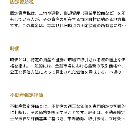
固定資産税
土地の特性によって差が生じることもあります。 路線価は、土
地の相続や贈与を行う際の税額計算に重要な指標となるため、
固定資産税は、土地や建物、償却資産（事業用設備など）を所
事前に確認することで税負担の目安を把握することができま
有している人が、その資産の所在する市区町村に納める地方税
す。また、路線価の適用範囲外の土地については、倍率方式と
です。この税金は、毎年1月1日時点の固定資産の所有者に課さ
呼ばれる別の評価方法が用いられることもあります。土地の評
れます。課税額は、資産の「課税標準額」に基づき、標準税率
価方法を理解し、適切な税務対策を講じることが重要です。
1.4%を乗じて算出されますが、市区町村によっては条例で異な
る場合もあります。また、土地や住宅には負担軽減措置が設け
時価
られることがあり、課税額が抑えられるケースもあります。固
定資産税は、その地域のインフラや公共サービスの維持・運営
時価とは、特定の資産や証券が市場で取引される際の適正な価
を支える重要な財源となっており、納税通知書は通常、毎年4～
格を指す。一般的には、金融市場における最新の取引価格や、
6月頃に送付されます。不動産を所有する際には、この税金を考
公正な評価方法によって算出された価値を意味する。市場の需
慮して資産計画を立てることが重要です。
給や経済環境の変化によって常に変動し、会計や税務上の評価
において重要な指標となる。特に、株式や不動産、債券などの
資産価値を適切に把握するために用いられる概念である。
不動産鑑定評価
不動産鑑定評価とは、不動産の適正な価値を専門的かつ客観的
に判断し、その価格を明示することです。評価は、不動産鑑定
士が法律や評価基準に基づき、市場動向、取引事例、立地条
件、法令制限などを総合的に分析して行います。鑑定評価は売
買や賃貸、担保設定、相続、訴訟など、さまざまな場面で活用