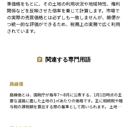
準価格をもとに、その土地の利用状況や地域特性、権利
関係などを反映させた倍率を乗じて計算します。市場で
の実際の売買価格とは必ずしも一致しませんが、簡便か
つ統一的な評価ができるため、税務上の実務で広く利用
されています。
関連する専門用語
路線価
路線価とは、国税庁が毎年7～8月に公表する、1月1日時点の主
要な道路に面した土地の1㎡あたりの価格です。主に相続税や贈
与税の課税額を算出する際の基準として用いられます。 土地の
評価額は、通常、実際の取引価格（時価）とは異なり、公示地
価や基準地価を基に一定の割合で決定されます。一般的に、路
線価は公示地価の約80％程度を目安に設定されますが、地域や