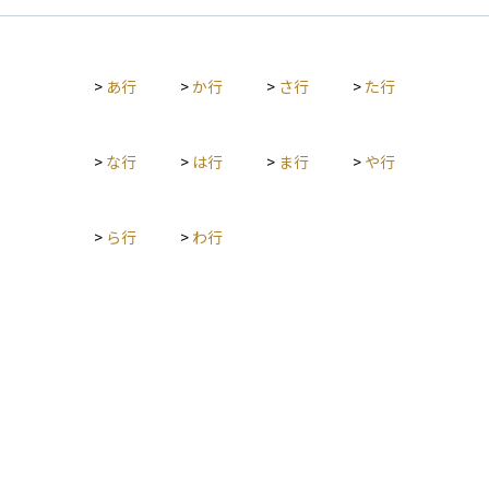
されます。市場価格を直接求める方法や、将来の収益性から算
出する方法など、複数の評価手法があり、目的や状況に応じて
使い分けられます。不動産鑑定評価は、取引や税務の場面で公
>
あ行
>
か行
>
さ行
>
た行
正な判断材料を提供する重要な役割を果たします。
>
な行
>
は行
>
ま行
>
や行
>
ら行
>
わ行