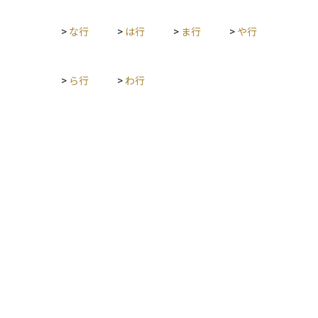
保険料よりも受け取る年金総額が少なくなることもあるため、
遺族保障とのバランスも検討が必要です。
>
な行
>
は行
>
ま行
>
や行
>
ら行
>
わ行