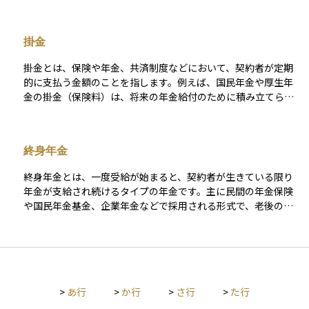
どがあり、納税者の生活状況に応じて税負担を軽減する役割を
できない、というデメリットもあります。
果たす。これにより、所得が同じでも控除を活用することで実
際の税額が変わることがある。控除額が大きいほど課税所得が
掛金
減少し、納税者の手取り額が増えるため、適切な活用が重要で
ある。
掛金とは、保険や年金、共済制度などにおいて、契約者が定期
的に支払う金額のことを指します。例えば、国民年金や厚生年
金の掛金（保険料）は、将来の年金給付のために積み立てられ
ます。また、企業型確定拠出年金（DC）や個人型確定拠出年金
（iDeCo）では、加入者が掛金を拠出し、その運用結果に応じ
た給付を受け取ります。掛金の金額や支払方法は制度ごとに異
終身年金
なり、法律や契約内容によって定められています。
終身年金とは、一度受給が始まると、契約者が生きている限り
年金が支給され続けるタイプの年金です。主に民間の年金保険
や国民年金基金、企業年金などで採用される形式で、老後の長
生きリスクに備えるための仕組みとして重視されています。た
とえば、90歳まで生きた場合でも、支給は一生涯続くため、資
金が尽きる心配が少なくなります。支給額は契約時に決められ
ており、途中で変更されることは通常ありません。 資産運用の
視点からは、定期的な安定収入を確保する手段として終身年金
>
あ行
>
か行
>
さ行
>
た行
は非常に有効であり、特に退職後の生活費の柱として設計する
際に重宝されます。ただし、早期に亡くなった場合は支払った