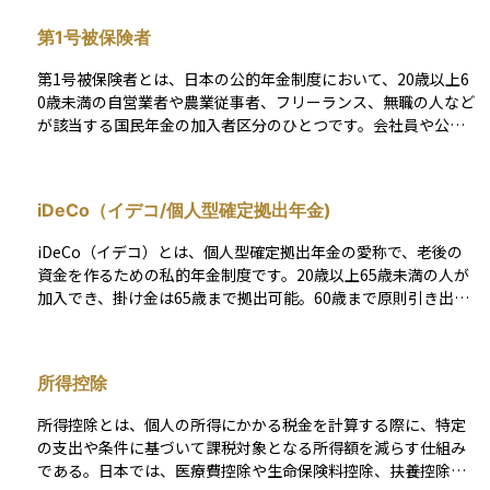
族基礎年金」なども含まれています。毎月一定の保険料を支払
第1号被保険者
うことで、将来必要となる生活の土台を作る仕組みであり、日
本の年金制度の基本となる重要な制度です。
第1号被保険者とは、日本の公的年金制度において、20歳以上6
0歳未満の自営業者や農業従事者、フリーランス、無職の人など
が該当する国民年金の加入者区分のひとつです。会社員や公務
員などのように厚生年金に加入していない人が対象で、自分で
国民年金保険料を納める義務があります。 保険料は定額で、収
入にかかわらず同じ金額が設定されていますが、経済的に困難
iDeCo（イデコ/個人型確定拠出年金)
な場合には免除制度や納付猶予制度を利用できることがありま
す。将来の年金受給の基礎となる制度であり、自分でしっかり
iDeCo（イデコ）とは、個人型確定拠出年金の愛称で、老後の
と手続きや納付を行う必要があります。公的年金制度の中で
資金を作るための私的年金制度です。20歳以上65歳未満の人が
も、自主的な加入と負担が特徴の区分です。
加入でき、掛け金は65歳まで拠出可能。60歳まで原則引き出せ
ません。 加入者は毎月の掛け金を決めて積み立て、選んだ金融
商品で長期運用し、60歳以降に年金または一時金として受け取
ります。加入には金融機関選択、口座開設、申込書類提出など
所得控除
の手続きが必要です。 投資信託や定期預金、生命保険などの金
融商品で運用し、税制優遇を受けられます。積立時は掛金が全
所得控除とは、個人の所得にかかる税金を計算する際に、特定
額所得控除の対象となり、運用時は運用益が非課税、受取時も
の支出や条件に基づいて課税対象となる所得額を減らす仕組み
一定額が非課税になるなどのメリットがあります。 一方で、証
である。日本では、医療費控除や生命保険料控除、扶養控除な
券口座と異なり各種手数料がかかること、途中引き出しが原則