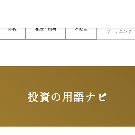
ライフ

節税
相続・贈与
不動産
プランニング
投資の用語ナビ