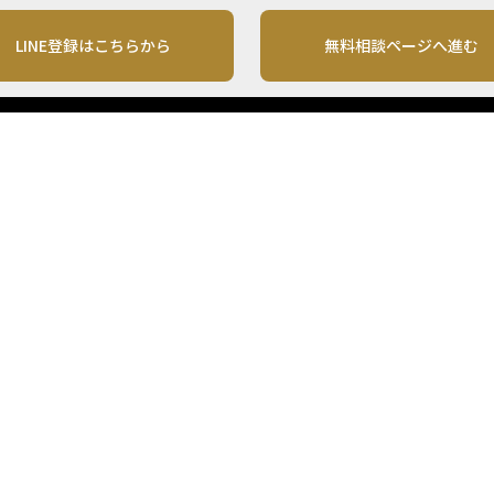
LINE登録はこちらから
無料相談ページへ進む
運営会社
利用規約
各種お問い合わせ
株式会社MONO Investment
プライバシーポリシー
コンテンツの二次利用
ンテンツは、情報の提供を目的としており、投資その他の行動を勧誘する目的で、作
投資の最終決定は、お客様ご自身でご判断いただきますようお願いいたします。 本
から入手したものですが、その情報源の確実性を保証したものではありません。 ま
があります。