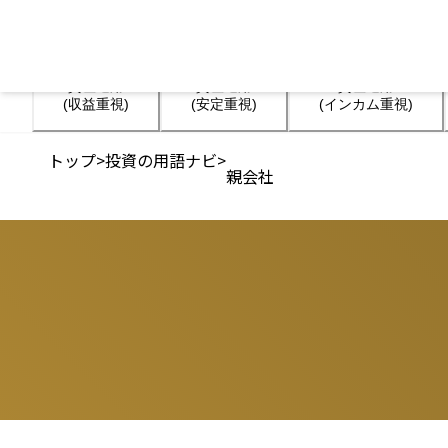
資産運用

資産運用

資産運用

(収益重視)
(安定重視)
(インカム重視)
トップ
>
投資の用語ナビ
>
親会社