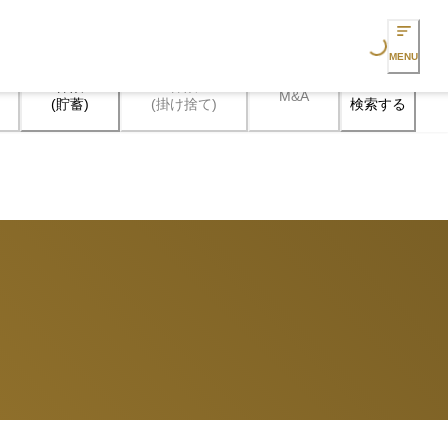
Loading...
MENU
保険

保険

M&A
検索する
(貯蓄)
(掛け捨て)