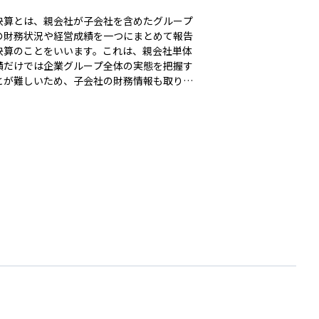
決算とは、親会社が子会社を含めたグループ
の財務状況や経営成績を一つにまとめて報告
決算のことをいいます。これは、親会社単体
績だけでは企業グループ全体の実態を把握す
とが難しいため、子会社の財務情報も取り込
体像を示すために行われます。 たとえば、
社が複数の子会社を持っていた場合、それぞ
売上や利益を単純に合算するのではなく、グ
プ内での取引を調整した上でまとめられま
投資家にとっては、この連結決算を見ること
企業グループ全体の規模、収益力、財務健全
どを正しく評価することができるため、極め
要な情報源となります。