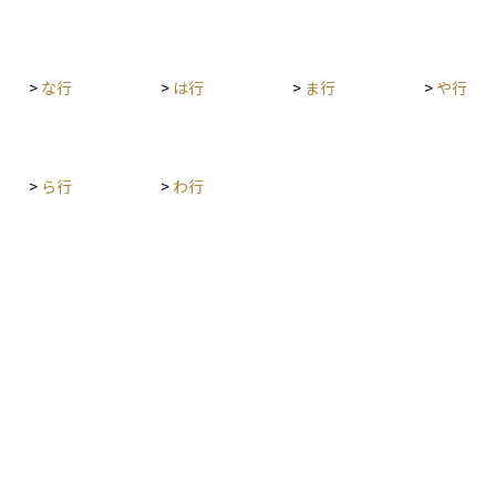
、財務健
となりま
>
な行
>
は行
>
ま行
>
や行
>
ら行
>
わ行