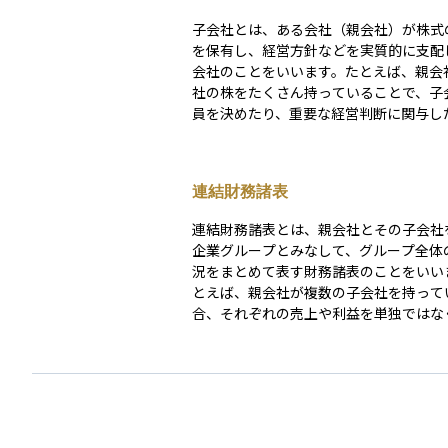
子会社とは、ある会社（親会社）が株式
を保有し、経営方針などを実質的に支配
会社のことをいいます。たとえば、親会
社の株をたくさん持っていることで、子
員を決めたり、重要な経営判断に関与し
るようになります。 投資の観点では、親会社が子
会社を持つことで事業の多角化やリスク
れることがあり、親子関係の構造は企業
連結財務諸表
式投資においても重要な情報のひとつに
す。また、決算書などでも連結決算とい
連結財務諸表とは、親会社とその子会社
会社と子会社の業績をまとめて示すこと
企業グループとみなして、グループ全体
め、子会社の存在は資産運用を考える際
況をまとめて表す財務諸表のことをいい
しておくべきポイントです。
とえば、親会社が複数の子会社を持って
合、それぞれの売上や利益を単独ではな
して一つの企業として扱う形になります
より、投資家や金融機関などの外部関係
ループ全体の経営実態をより正確に把握
うになります。 連結財務諸表には、連結損益計算
書や連結貸借対照表、連結キャッシュ・
算書などが含まれます。単体の決算書で