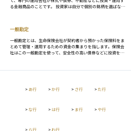
て、専門の運用会社が株式や債券、不動産などに投資・運用す
基本的な仕組みのひとつです。資産運用においては、どのよう
る金融商品のことです。 投資家は自分で個別の銘柄を選ばなく
に自分の資産が守られているのかを理解することが、リスク管
ても、ファンドを通じて分散された投資ができるため、リスク
理の第一歩となります。
を抑えながら運用が可能になります。ファンドには、投資信
託、ETF（上場投資信託）、ヘッジファンドなどさまざまな種
一般勘定
類があり、それぞれ運用方針や対象資産が異なります。初心者
にとっては、少額から始められ、プロによる運用が受けられる
一般勘定とは、生命保険会社が契約者から預かった保険料をま
点が大きなメリットです。ただし、運用成績によって元本割れ
とめて管理・運用するための資金の集まりを指します。保険会
のリスクもあるため、目的やリスク許容度に応じて選ぶことが
社はこの一般勘定を使って、安全性の高い債券などに投資を行
大切です。
い、契約者に約束された保険金や満期保険金を将来きちんと支
払えるように資金を運用しています。 この仕組みでは、契約者
は自分のお金がどこに投資されているかを直接選ぶことはでき
ませんが、その分、運用のリスクは保険会社が負うことになり
ます。主に貯蓄型の保険商品などで使われるしくみです。
>
あ行
>
か行
>
さ行
>
た行
>
な行
>
は行
>
ま行
>
や行
>
ら行
>
わ行