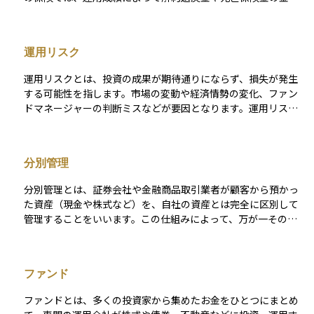
が増減するのが大きな特徴です。 運用が順調に進めば、将来的
に受け取れる金額が増える可能性がありますが、逆に運用が不
調な場合には、受取額が少なくなるリスクもある点には注意が
運用リスク
必要です。 とはいえ、多くの商品では「最低保障額」が設定さ
れており、万が一のときに最低限の保障は確保される**ため、
運用リスクとは、投資の成果が期待通りにならず、損失が発生
一定の安心感もあります。 保障と資産運用を一つの商品で両立
する可能性を指します。市場の変動や経済情勢の変化、ファン
させたい方に向いていますが、加入する際は、リスクの内容や
ドマネージャーの判断ミスなどが要因となります。運用リスク
仕組みをきちんと理解しておくことが大切です。
を軽減するためには、資産を分散して投資することが効果的で
す。
分別管理
分別管理とは、証券会社や金融商品取引業者が顧客から預かっ
た資産（現金や株式など）を、自社の資産とは完全に区別して
管理することをいいます。この仕組みによって、万が一その業
者が経営破綻しても、顧客の資産はその業者の債権者によって
差し押さえられず、原則として保護されるようになっていま
す。 たとえば、投資信託や株式取引などを行う際、投資家が預
ファンド
けた資産は、業者自身の運転資金などとは別に保管されるた
め、安心して取引を行うことができます。この制度は金融商品
ファンドとは、多くの投資家から集めたお金をひとつにまとめ
取引法で義務づけられており、投資家の信頼を確保するための