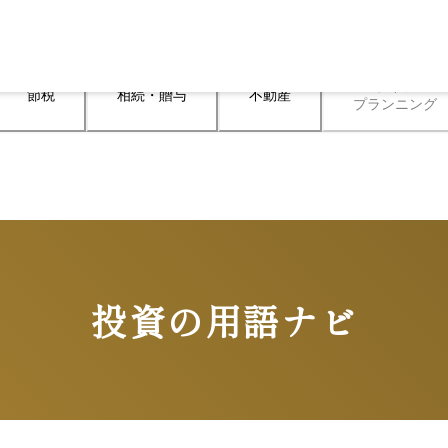
ライフ

節税
相続・贈与
不動産
プランニング
投資の用語ナビ