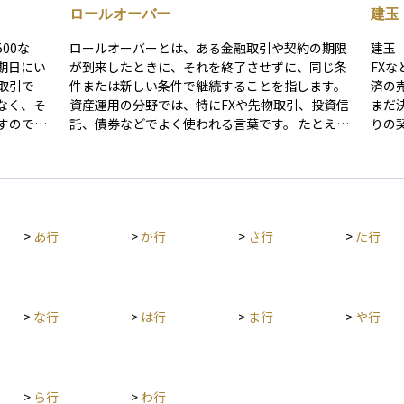
ロールオーバー
建玉
00な
ロールオーバーとは、ある金融取引や契約の期限
建玉
期日にい
が到来したときに、それを終了させずに、同じ条
FX
取引で
件または新しい条件で継続することを指します。
済の
なく、そ
資産運用の分野では、特にFXや先物取引、投資信
まだ
すので、
託、債券などでよく使われる言葉です。 たとえ
りの
バレッジ
ば、FXではポジションを翌日に持ち越すことで金
いし
利差調整額（スワップポイント）が発生すること
玉」
大しやす
があり、これもロールオーバーに含まれます。ま
は「
場はほぼ
た、確定拠出年金などでは、満期になった資産を
きに
式市場が閉
再び同じような運用先に自動的に移す場合にもこ
家の
>
あ行
>
か行
>
さ行
>
た行
管理や投
の用語が使われます。ロールオーバーは、資産運
建玉
の方に
用を長期で続ける際に知っておくべき重要な仕組
（追
取引から
みのひとつです。
理を
特有の仕
るた
めいたし
>
な行
>
は行
>
ま行
>
や行
>
ら行
>
わ行