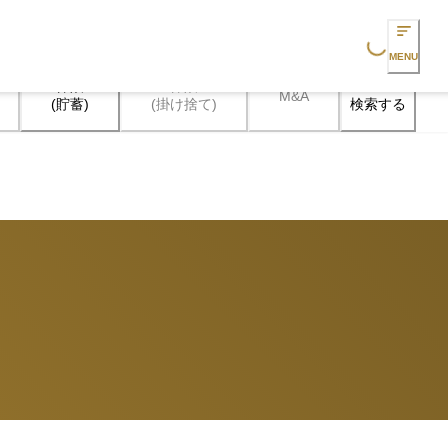
Loading...
MENU
保険

保険

M&A
検索する
(貯蓄)
(掛け捨て)