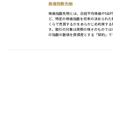
株価指数先物
株価指数先物とは、日経平均株価やS&P5
ど、特定の株価指数を将来の決められた
くらで売買するかをあらかじめ約束する
す。取引の対象は実際の株そのものでは
の指数の数値を原資産とする「契約」で
少ない資金で大きな金額を運用できるレ
効果が特徴です。 値動きが大きいため利益を得る
チャンスもありますが、同時に損失も拡
い点には注意が必要です。また、先物市
24時間近く取引できることが多く、株
まっている時間帯でも価格変動のリスク
資戦略の実行に役立ちます。投資初心者
は、リスクを十分理解したうえで小さな
試し、証拠金やロールオーバーなど先物
組みも学びながら利用することをおすす
ます。