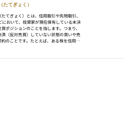
（たてぎょく）
（たてぎょく）とは、信用取引や先物取引、
などにおいて、投資家が現在保有している未決
売買ポジションのことを指します。つまり、
決済（反対売買）していない状態の買いや売
契約のことです。たとえば、ある株を信用買
て保有している場合、その状態が「買い建
となります。反対に、信用売りしている場合
売り建玉」と呼ばれます。建玉は、相場の動
よって含み益にも含み損にもなるため、投資
リスク管理において重要な存在です。また、
の状況に応じて、保証金の維持や追加入金
証）が必要になることもあります。建玉の管
しっかり行うことは、安定した取引を継続す
めの基本といえます。