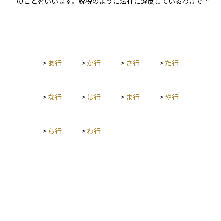
かにも、赤字となった年の損失を翌年以降の黒字と相殺できる
のことをいいます。脱税のように法律に違反しているわけでは
き、初心者でも資金管理や投資判断の基礎として役立てられま
「欠損金の繰越控除」や、一定の条件を満たした設備投資を行
ありませんが、税金を課す側の想定と異なるやり方で負担を回
す。
った場合に税金の一部が軽減される制度などがあります。こう
避するため、問題視されることがあります。 特に企業や富裕層
した制度を活用することで、税負担を軽くしながら事業の資金
が複雑な取引や海外の仕組みを利用して行うことが多く、税務
を有効に活用することが可能になります。 このように、法人税
当局はこのような行為を封じるために法律の整備を進めていま
は会社にとって基本的かつ重要な税金であり、利益が出たとき
す。資産運用を行う際には、合法であっても過度な租税回避は
にはもちろん、出なかったときにも申告義務があるという点を
>
あ行
>
か行
>
さ行
>
た行
信頼性や評判に影響することがあるため、注意が必要です。
理解した上で、日々の経理や資金管理に取り組むことが大切で
す。
>
な行
>
は行
>
ま行
>
や行
>
ら行
>
わ行